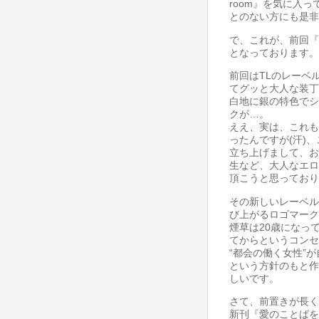
room』を気に入
とのない方にも是非
で、これが、前回『A
となっております。
前回はTLのレーベ
てグッと大人な装丁
白地に銀の特色でシ
クが…。
ええ、実は、これも
ったんですが(汗)
立ち上げまして、お
生など、大人なエロ
頂こうと思っており
その新しいレーベル
び上がるロゴマーク
煙草は20歳になって
てからというコンセ
“都会の働く女性”
という方針のもと作
しいです。
さて、前置きが長く
新刊『愛のことばを偽