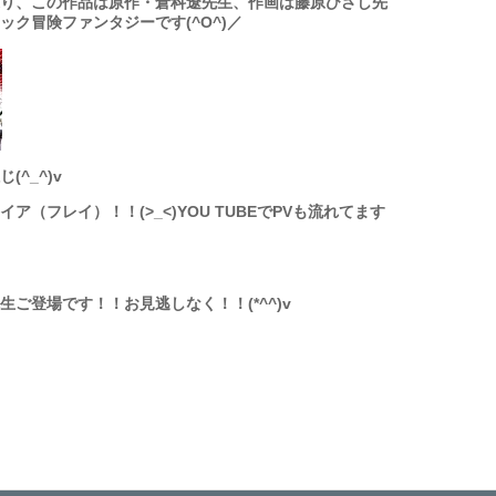
り、この作品は原作・
倉科遼先生
、作画は
藤原ひさし先
ック冒険ファンタジーです(^O^)／
^_^)v
ア（フレイ）！！(>_<)YOU TUBEでPVも流れてます
ご登場です！！お見逃しなく！！(*^^)v