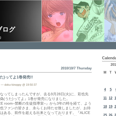
ブログ
g
Calend
201
2010/10/7 Thursday
M
T
た)ってよ1巻発売!!
— doku-kinoppy @ 19:50:37
4
5
なってしまったんですが、去る9月28日(火)に、彩也先
11
12
偽(うた)ってよ』1巻が発売になりました。
CE room–禁断の生徒指導室–』から3年の時を経て、よう
18
19
也ファンの皆さま、永らくお待たせ致しましたが、お待
はある、前作を超える出来となっております。『ALICE
25
26