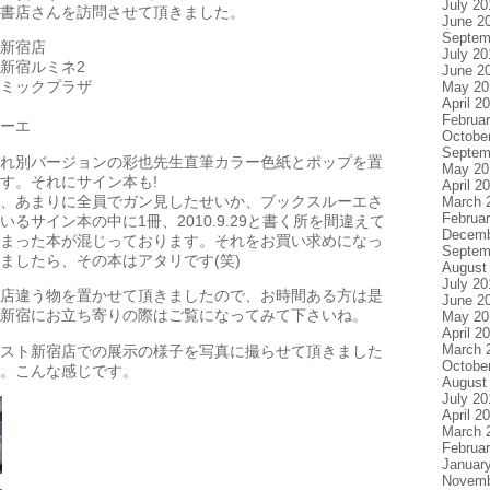
July 20
書店さんを訪問させて頂きました。
June 2
Septem
新宿店
July 20
新宿ルミネ2
June 2
ミックプラザ
May 20
April 2
Februa
ーエ
Octobe
Septem
れ別バージョンの彩也先生直筆カラー色紙とポップを置
May 20
す。それにサイン本も!
April 2
、あまりに全員でガン見したせいか、ブックスルーエさ
March 
Februa
るサイン本の中に1冊、2010.9.29と書く所を間違えて
Decemb
いてしまった本が混じっております。それをお買い求めになっ
Septem
ましたら、その本はアタリです(笑)
August
July 20
店違う物を置かせて頂きましたので、お時間ある方は是
June 2
新宿にお立ち寄りの際はご覧になってみて下さいね。
May 20
April 2
March 
スト新宿店での展示の様子を写真に撮らせて頂きました
Octobe
。こんな感じです。
August
July 20
April 2
March 
Februa
Januar
Novemb