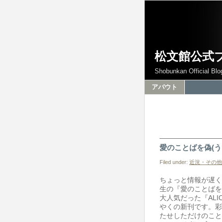
松文館公式
Shobunkan Official Blo
アバウト
愛のことばを偽(う
Filed under:
近況・その他
ちょっと情報が遅く
生の『愛のことばを
大人気だった『ALI
やくの新刊です。彩
たせしただけのこと