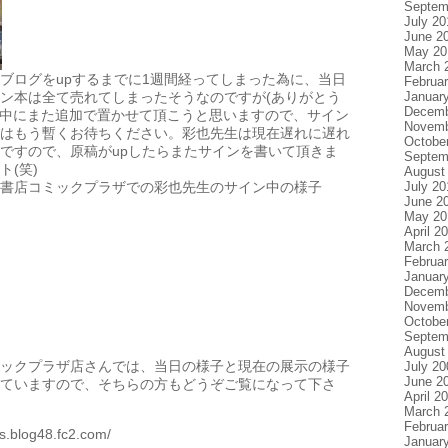
Septem
July 20
June 2
May 20
March 
ブログをupするまでに1週間経ってしまった為に、当日
Februa
Januar
ン本は全て売れてしまったそうなのですが(ありがとう
Decemb
近日中にまた追加で置かせて頂こうと思いますので、サイン
Novemb
はもう暫くお待ちください。彩也先生は現在遅れに遅れ
Octobe
ですので、原稿がupしたらまたサインを書いて頂きま
Septem
ト(笑)
August
July 20
書店コミックプラザでの彩也先生のサイン中の様子
June 2
May 20
April 2
March 
Februa
Januar
Decemb
Novemb
Octobe
Septem
August
ックプラザ店さんでは、当日の様子と現在の展示の様子
July 20
June 2
ていますので、そちらの方もどうぞご覧になって下さ
April 2
March 
Februa
ks.blog48.fc2.com/
Januar