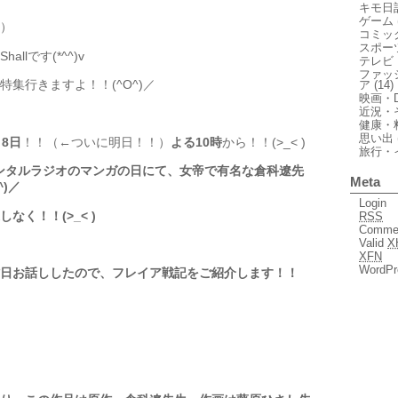
キモ日
ゲーム
）
コミッ
スポー
llです(*^^)v
テレビ
ファッ
集行きますよ！！(^O^)／
ア
(14)
映画・D
近況・
健康・
思い出
月8日
！！（←ついに明日！！）
よる10時
から！！(>_< )
旅行・
ンタルラジオのマンガの日にて、女帝で有名な
倉科遼先
Meta
^)／
Login
なく！！(>_< )
RSS
Comme
Valid
X
XFN
WordPr
日お話ししたので、
フレイア戦記をご紹介します！！