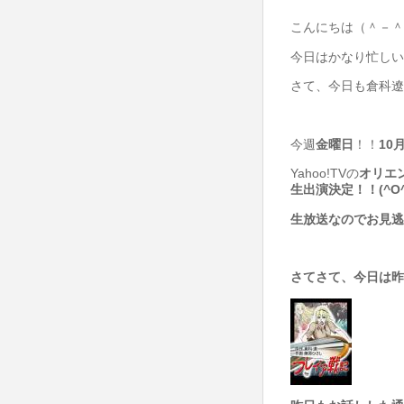
こんにちは（＾－＾
今日はかなり忙しいSha
さて、今日も倉科遼特
今週
金曜日
！！
10
Yahoo!TVの
オリエ
生
出演決定！！(^O
生放送なのでお見逃し
さてさて、今日は昨