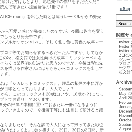
って頂けた方はもとより、彩也先生の作品をまだ読んだこ
読んで頂きたい担当自信の1冊です！
« Sep
LICE room』を出した時とは違うレーベルからの発売
ルから可愛い感じで発売したのですが、今回は趣向を変え
関連サ
でしっとり発売中です。
ンプルかつオシャレに、そして差し色に黄色の成年マー
twitt
twitte
twitt
ブログ等でお知らせするべきだったんですが、してなか
ZERO-
、この秋、松文館では女性向けの成年コミックレーベルを
グルー
そらくは業界初の試みだと思うのですが、今後は彩也先
ブログ
松文館 
スを描ける作家さんにはそちらからコミックスを出して
松文館
ます。
Archiv
名は『シガレットコミックス』。煙草の紫煙の中に浮か
が目印となっております。大人でしょ？
Septem
May 20
から、このコミックスも20歳に(いや、18歳か？)になっ
April 2
プトでお送りしております。
Februa
が自分の部屋の本棚に置いておきたい一冊になるように…
Januar
っていきますので、今後装丁等にも注目して頂けると嬉
Decemb
Novemb
Octobe
なりましたが、そんな訳で大人になって帰ってきた彩也
Septem
August
(うた)ってよ』1巻を携えて、29日、30日の2日間、新