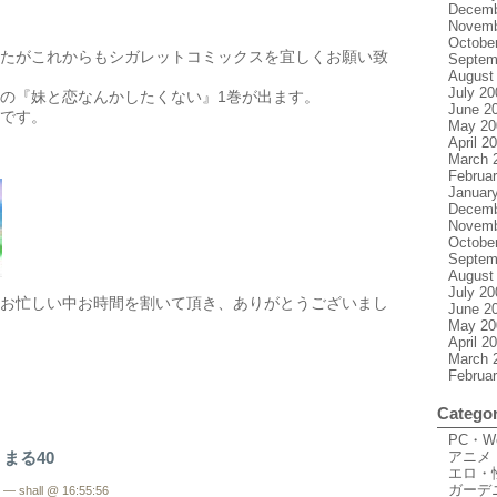
Decemb
Novemb
Octobe
たがこれからもシガレットコミックスを宜しくお願い致
Septem
August
July 20
の『妹と恋なんかしたくない』1巻が出ます。
June 2
です。
May 20
April 2
March 
Februa
Januar
Decemb
Novemb
Octobe
Septem
August
July 20
お忙しい中お時間を割いて頂き、ありがとうございまし
June 2
May 20
April 2
March 
Februa
Categor
PC・
 まる40
アニメ
エロ・
ガーデ
— shall @ 16:55:56