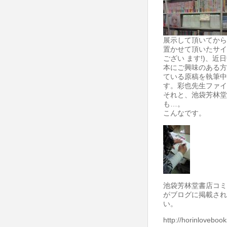
展示して頂いてから
置かせて頂いたサイ
ござい ます!)、
本にご興味のある方
ている原稿を執筆中
す。彩也先生ファイ
それと、池袋芳林堂
も…。
こんなです。
池袋芳林堂書店コミ
がブログに掲載され
い。
http://horinloveboo