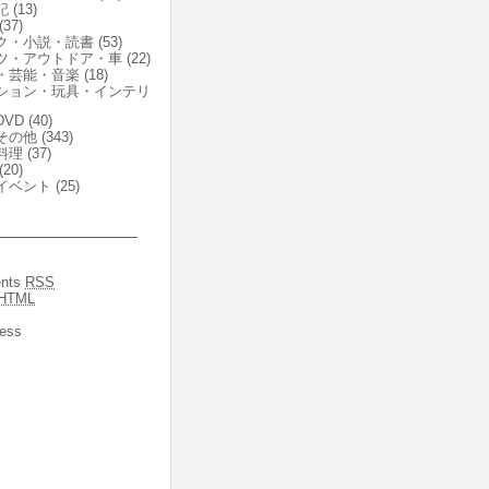
記
(13)
(37)
ク・小説・読書
(53)
ツ・アウトドア・車
(22)
・芸能・音楽
(18)
ション・玩具・インテリ
VD
(40)
その他
(343)
料理
(37)
(20)
イベント
(25)
nts
RSS
HTML
ess