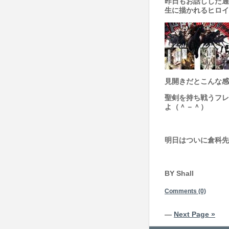
昨日もお話しした通
生
に描かれるヒロイ
見開きだとこんな感じ(
聖剣を持ち戦うフレイ
よ（＾－＾）
明日はついに倉科先生
BY Shall
Comments (0)
—
Next Page »