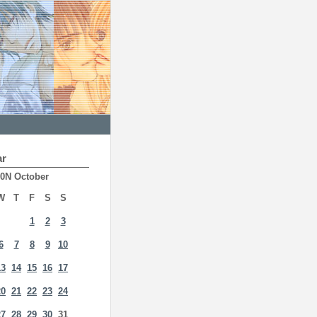
ar
0N October
W
T
F
S
S
1
2
3
6
7
8
9
10
13
14
15
16
17
20
21
22
23
24
27
28
29
30
31