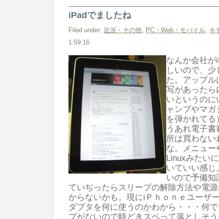
iPadでましたね
Filed under:
近況・その他
,
PC・Web・モバイル
,
キ
1:59:16
なんか会社がi
しいので、少
た。アップル
写があったら
いというのに
ャンプやマガ
を弾かれてる
うあれ電子書
所は買わない
な。メニューや
Linuxみた
いていい感じ
いので予備知
ていぢったらスリープの解除方法や電源
からないかも。現にiＰｈｏｎｅユーザ
ダプタを何に使うのかわから・・・何で
プがないので時どきスベって落としそう