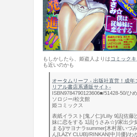
もしかしたら、姫盗人よりは
コミックキ
も近いのかも
オータムリーフ - 出版社直営！成
リアル書店系通販サイト-
ISBN9784790123606■/51428-50/
ソロジー/松文館
姫コミックス
表紙イラスト[鬼ノ仁]/Lilly 9話[佐
妹に恋をする 1話[うさみ☆]/家出少
まる]/サヨナラsummer[木村屋いづ
ん[LAZY CLUB]/RINKAN[中川優