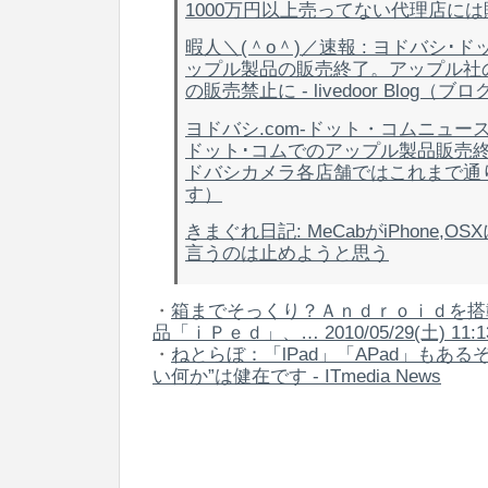
1000万円以上売ってない代理店に
暇人＼(＾o＾)／速報 : ヨドバシ･
ップル製品の販売終了。アップル社
の販売禁止に - livedoor Blog（ブロ
ヨドバシ.com-ドット・コムニュー
ドット･コムでのアップル製品販売終
ドバシカメラ各店舗ではこれまで通
す）
きまぐれ日記: MeCabがiPhone,
言うのは止めようと思う
・
箱までそっくり？Ａｎｄｒｏｉｄを搭
品「ｉＰｅｄ」、… 2010/05/29(土) 11:1
・
ねとらぼ：「lPad」「APad」もあるぞ
い何か”は健在です - ITmedia News