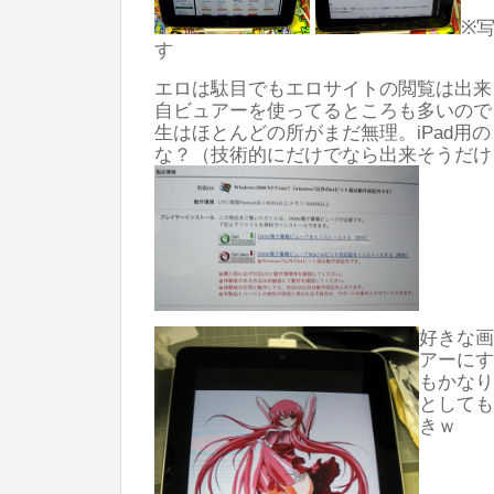
※写
す
エロは駄目でもエロサイトの閲覧は出来
自ビュアーを使ってるところも多いので、
生はほとんどの所がまだ無理。iPad用
な？（技術的にだけでなら出来そうだけ
好きな画
アーにす
もかなり
としても
きｗ