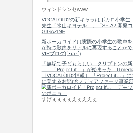
ウィンドシンセwww
VOCALOID2の新キャラはボカロ小学
先生「氷山キヨテル」、「SF-A2 開発コード
GIGAZINE
新ボーカロイドは実際の小学生の歌声を
が持つ歌声をリアルに再現することができ
VIPブログ(`･ω･´)
「無垢で子どもらしい」クリプトンの新VO
――「Project if…」が始まった - ITmedi
［VOCALOID2情報］ 「Project i
に関するお詫び:メディアファージ事業部
すげぇぇぇぇえぇええぇ