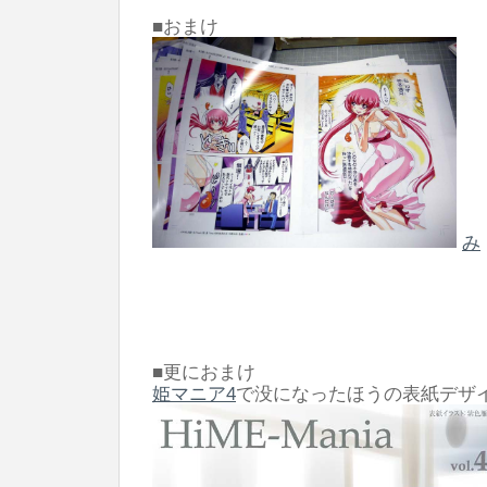
■おまけ
み
このところ色々な事情で、版組ほぼ完成
も急に出せなくされる本が大杉。上のは
うなんだろ。
○○も好きで増刷しないわけじゃなくて
る）・・・やめておこう。
■更におまけ
姫マニア4
で没になったほうの表紙デザ