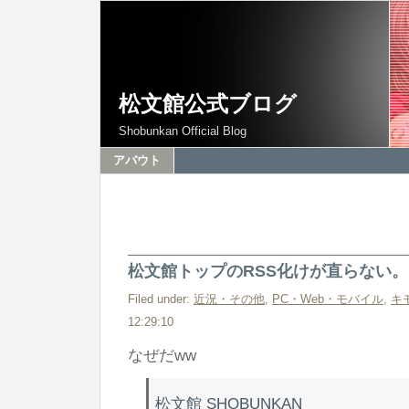
松文館公式ブログ
Shobunkan Official Blog
アバウト
松文館トップのRSS化けが直らない。
Filed under:
近況・その他
,
PC・Web・モバイル
,
キ
12:29:10
なぜだww
松文館 SHOBUNKAN