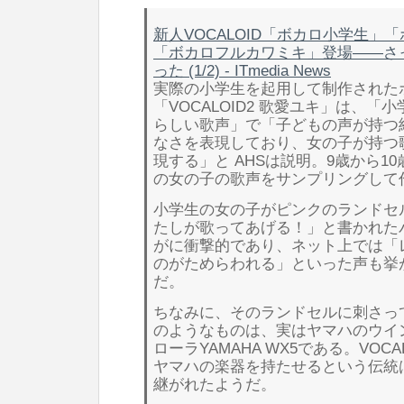
新人VOCALOID「ボカロ小学生」
「ボカロフルカワミキ」登場――さ
った (1/2) - ITmedia News
実際の小学生を起用して制作された
「VOCALOID2 歌愛ユキ」は、「
らしい歌声」で「子どもの声が持つ
なさを表現しており、女の子が持つ
現する」と AHSは説明。9歳から1
の女の子の歌声をサンプリングして
小学生の女の子がピンクのランドセ
たしが歌ってあげる！」と書かれた
がに衝撃的であり、ネット上では「
のがためらわれる」といった声も挙
だ。
ちなみに、そのランドセルに刺さっ
のようなものは、実はヤマハのウイ
ローラYAMAHA WX5である。VOC
ヤマハの楽器を持たせるという伝統
継がれたようだ。