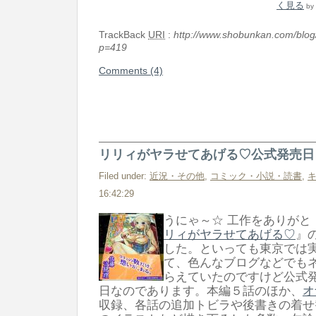
く見る
by
TrackBack
URI
:
http://www.shobunkan.com/blog
p=419
Comments (4)
リリィがヤラせてあげる♡公式発売日
Filed under:
近況・その他
,
コミック・小説・読書
,
16:42:29
うにゃ～☆ 工作をありがと
リィがヤラせてあげる♡
』
した。といっても東京では
て、色んなブログなどでも
らえていたのですけど公式発
日なのであります。本編５話のほか、
オ
収録、各話の追加トビラや後書きの着せ