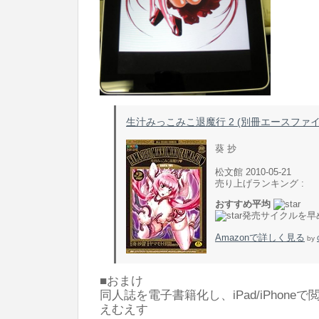
生汁みっこみこ退魔行 2 (別冊エースファ
葵 抄
松文館 2010-05-21
売り上げランキング :
おすすめ平均
発売サイクルを早
Amazonで詳しく見る
by
■おまけ
同人誌を電子書籍化し、iPad/iPhoneで
えむえす