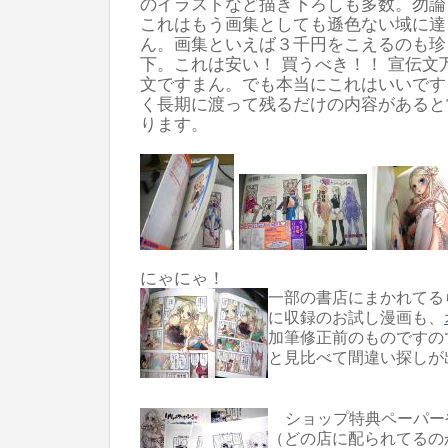
のイラストなど描き下ろしも多数。勿論
これはもう画集としても遜色ない域に達
ん。画集といえば３千円をこえるのも珍
下。これは安い！ 買うべき！！ 宣伝文万
文ですまん。でも本当にこれはいいです
く長期に渡って残るだけの内容があると
ります。
にゃにゃ！
一部の書店にまかれてる
に収録のお試し漫画も、
加筆修正前のものですの
と見比べて間違い探しが
ショップ特典ペーパー
（どの店に配られてるの