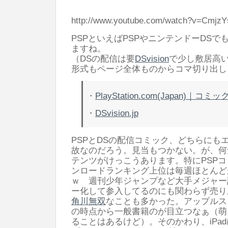
http://www.youtube.com/watch?v=Cmjz
PSPといえばPSPやニンテンドーDS
ますね。
（DSの配信は要
DSvision
で少し敷居高
形式もページ全体ものからコマ切り出し
・
PlayStation.com(Japan)｜
・
DSvision.jp
PSPとDSの配信コミック、どちらにも
故なのだろう。見当もつかない。が、何
テンツがけっこうあります。特にPSP
ンロードランキング上位は毎週ほとんど
ｗ 週刊少年ジャンプなど大手メジャー
ー化して参入してるのにも関わらず売り
角川無双
なことも多かった。アップルス
の時点から一般書籍のが目立つなぁ（萌
ることはあるけど）。そのかわり、iPa