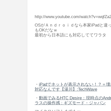
http://www.youtube.com/watch?v=wqfZa
OSがＡｎｄｒｏｉｄなら本家iPadと違って
もOKだなｗ
最初から日本語にも対応しててワラタ
・
iPadでネットが表示されない！？＝壊れ
対応なんです【湯川】:TechWave
・
動画でみるHTC Desire：現時点のAn
ラスの操作感 : ギズモード・ジャパン