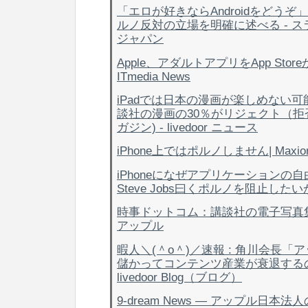
「エロが好きならAndroidをどう
ルノ反対の立場を明確に述べる - 
ジャパン
Apple、アダルトアプリをApp Stor
ITmedia News
iPadでは日本の漫画が楽しめない
談社の漫画の30％がリジェクト（拒
ガジン) - livedoor ニュース
iPhone上ではポルノしません| Maxiore
iPhoneになぜアプリケーションの
Steve Jobs曰くポルノを阻止した
時事ドットコム：講談社の電子写真
アップル
暇人＼(＾o＾)／速報 : 角川会長「
儲かってコンテンツ産業が衰退するの
livedoor Blog（ブログ）
9-dream News ― アップル日本