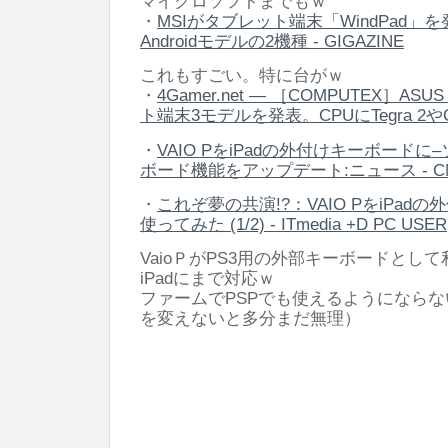
マイクロソフトまでもｗ
・
MSIがタブレット端末「WindPad」を発
Androidモデルの2機種 - GIGAZINE
これもすごい。特に台がｗ
・
4Gamer.net ― ［COMPUTEX］
ト端末3モデルを発表。CPUにTegra 2
・
VAIO PをiPadの外付けキーボード
ボード機能をアップデート:ニュース - CNE
・
これぞ夢の共演!?：VAIO PをiPa
使ってみた (1/2) - ITmedia +D PC USER
VaioＰがPS3用の外部キーボードとし
iPadにまで対応ｗ
ファームでPSPでも使えるようになら
を変えないと多分まだ無理）