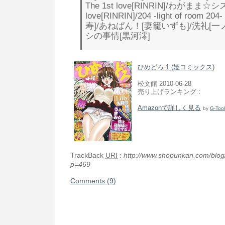
The 1st love[RINRIN]/わがまま☆シ
love[RINRIN]/204 -light of room 2
寿]/あねぱん！[妻籠いずも]/洗礼[一
シの事情[黒河澪]
ひめどろ 1 (姫コミックス)
松文館 2010-06-28
売り上げランキング :
Amazonで詳しく見る
by
G-Tool
TrackBack
URI
:
http://www.shobunkan.com/blog
p=469
Comments (9)