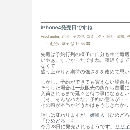
iPhone4発売日ですね
Filed under:
近況・その他
,
コミック・小説・読書
,
P
— こえだめ 草子 @ 12:55:00
先週は予約行列の様子に自分も生で遭遇
いやぁ、すごかったですね。夜遅くまで
なくて
盛り上がりと期待の強さをを改めて思い
しかし、予約ができても買えない場合も
そうした場合は一般販売の所から普通に
入荷されるまで延々と待つ事になるとい
（そ、そんなバカな。予約の意味が・・
その噂が本当かどうかはもうじきわかり
話しは変わりますが、
姫盗人
（ひめどろ
「
ひめどろ
」も
今月28日に発売されるようです。
リリィ