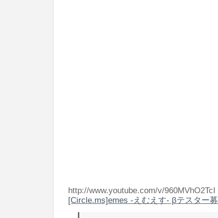
http://www.youtube.com/v/960MVhO2TcI
[Circle.ms]emes -えむえす- βテスター