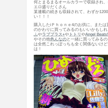
何とまるまるオールカラーで収録され、
エロ盛りだくさん
某連載の続きも収録されて、わずか120
い！！！
購入したiＰｈｏｎｅ4のお供に、または買え
のかわりに買ってみるのもいいかもしれ
ふ
や
ラブプラス+
や
トトリ
や
Angel Beats
やその他
色んなの
と一緒に買ってみるの
は全然これっぽっちも全く関係ないけど
は！