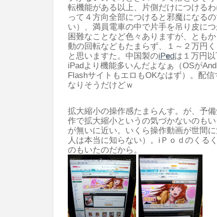
転機能がある以上、片側だけにつけるわ
って４方向全部につけると邪魔になるの
い）、満員電車の中で片手を吊り皮につ
困難なことなど色々ありますが、ともか
動の回転などもたまらず、１～２万円く
と思いますた。中国製の
iP
e
d
は１万円以
iPadより機能多いんだよなぁ（OSがAnd
FlashサイトもエロもOKなはず）。配
なりそうだけどｗ
拡大縮小の操作感たまらんす。が、予備
作で拡大縮小というの気づかないのもい
が無いに近い。いくら操作動画が世間に
人は本当に知らない）。iＰｏｄのくる
のもいたのだから。