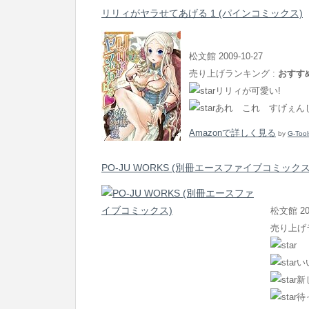
リリィがヤラせてあげる 1 (パインコミックス)
松文館 2009-10-27
売り上げランキング :
おすす
リリィが可愛い!
あれ これ すげぇん
Amazonで詳しく見る
by
G-Tool
PO-JU WORKS (別冊エースファイブコミックス
松文館 200
売り上げ
い
新
待