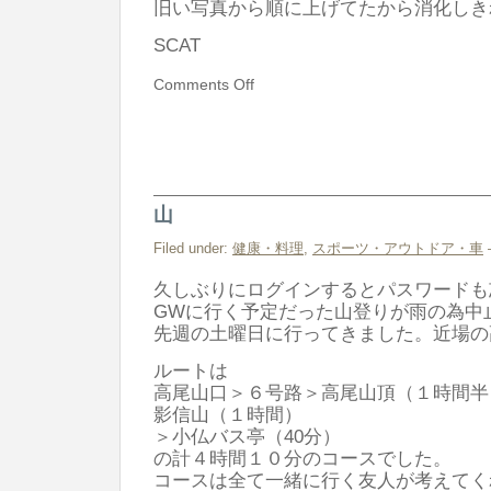
旧い写真から順に上げてたから消化しき
SCAT
Comments Off
山
Filed under:
健康・料理
,
スポーツ・アウトドア・車
久しぶりにログインするとパスワードも
GWに行く予定だった山登りが雨の為中
先週の土曜日に行ってきました。近場の
ルートは
高尾山口＞６号路＞高尾山頂（１時間半
影信山（１時間）
＞小仏バス亭（40分）
の計４時間１０分のコースでした。
コースは全て一緒に行く友人が考えてく