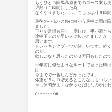
もうひとつ陣馬高原までのコース案もあ
遅刻（１時間）した為
なくなりました……。こちらは計６時間
最後の小仏バス停に向かう最中に雨に降
ました。
下りで足場も悪く一度転び、手が泥だら
途中下るのが早い人に抜かれましたが、
思います。
トレッキングブーツが欲しいです。軽く
のが。
欲しいなと思ったのが３万円もしたので買
半年前に似たようなルートで登った時は
は
今までで一番しんどかったです。
体重が５キロ増えるとこんなにもつらい
単に体調がよくなかっただけなのかはわ
Comments Off