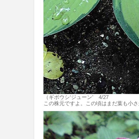
（ギボウシ‘ジューン’ 4/27
この株元ですよ。この頃はまだ葉も小さ