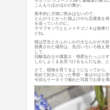
ギボウシ‘ジューン’の輝く覆輪葉の株元
こんもりほかほかの糞が。
基本的に犬猫に恨みはないので、
とんがりとがった猫よけやら忌避臭を発
を送っていたのに。
ヤマブキソウとヒメイチゴノキは無事だ
どね。
猫は芝生とかふかふかの土なんかが大好
脱糞された場所は、先日いろいろ植え替
して、
珪酸塩白土や腐葉土・堆肥をたっぷりす
しかしよくまあ見つけるもんだなあ、と
さて、植物を育てるようになってから、
初めて好きになった季節・春はやはり芽
今回もケータイで撮れた写真でお茶を濁