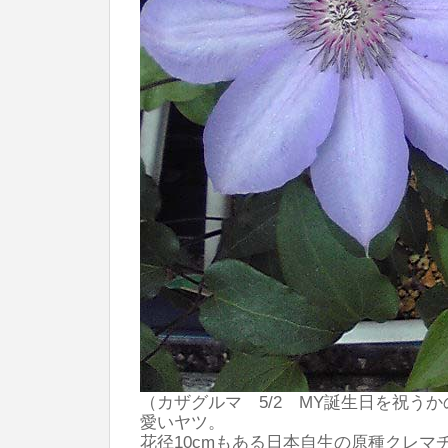
（カザグルマ 5/2 MY誕生日を祝う
愛いヤツ。
花径10cmもある日本自生の原種クレマ