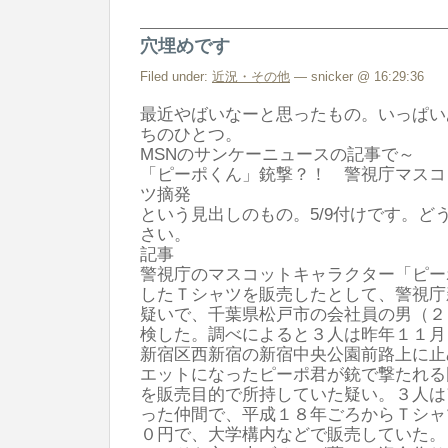
穴埋めです
Filed under:
近況・その他
— snicker @ 16:29:36
最近やばいなーと思ったもの。いっぱい
ちのひとつ。
MSNのサンケーニュースの記事で～
「ピーポくん」銃撃？！ 警視庁マスコ
ツ摘発
という見出しのもの。5/9付けです。ど
さい。
記事
警視庁のマスコットキャラクター「ピー
したＴシャツを販売したとして、警視庁
疑いで、千葉県松戸市の会社員の男（２
検した。調べによると３人は昨年１１月
新宿区西新宿の新宿中央公園前路上に止
エットになったピーポ君が銃で撃たれる
を販売目的で所持していた疑い。３人は
った仲間で、平成１８年ごろからＴシャ
０円で、大学構内などで販売していた。