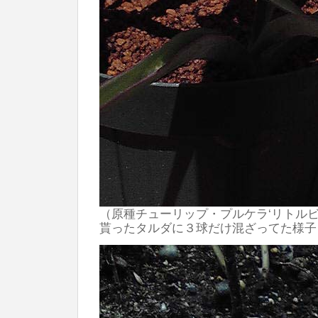
（原種チューリップ・プルケラ‘リトルビュ
貰ったタルダに３球だけ混ざってた様子