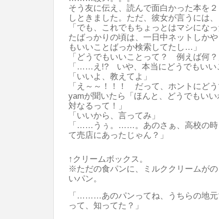
そう友に伝え、読んで面白かった本を２
しときました。ただ、彼女が言うには、
「でも、これでもちょっとはマシになっ
たばっかりの頃は、一日中ネットしかや
もいいことばっか検索してたし…」
「どうでもいいことって？ 例えば何？
「……え!? いや、本当にどうでもいい
「いいよ、教えてよ」
「え～～！！！ だって、ホントにど
yamが聞いたら「ほんと、どうでもい
対なるって！」
「いいから、言ってみ」
「……うぅ。……。あのさぁ、高校の時
て売店にあったじゃん？」
↑クリームボックス。
※ただの食パンに、ミルククリームがの
いパン。
「………あのパンってね、うちらの地元
って、知ってた？」