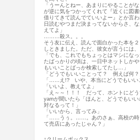
「うーんとねー、あまりにやることがな
が逆に気をつかってくれて『近くに図書
借りてきて読んでていいよー』とか言わ
日読むやつまだ決まってないからさ、な
えてよ」
………殺ス。。。
そう友に伝え、読んで面白かった本を２
しときました。ただ、彼女が言うには、
「でも、これでもちょっとはマシになっ
たばっかりの頃は、一日中ネットしかや
もいいことばっか検索してたし…」
「どうでもいいことって？ 例えば何？
「……え!? いや、本当にどうでもいい
「いいよ、教えてよ」
「え～～！！！ だって、ホントにど
yamが聞いたら「ほんと、どうでもい
対なるって！」
「いいから、言ってみ」
「……うぅ。……。あのさぁ、高校の時
て売店にあったじゃん？」
↑クリームボックス。