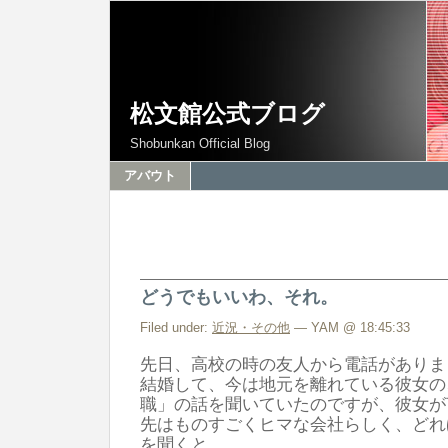
松文館公式ブログ
Shobunkan Official Blog
アバウト
どうでもいいわ、それ。
Filed under:
近況・その他
— YAM @ 18:45:33
先日、高校の時の友人から電話がありま
結婚して、今は地元を離れている彼女の
職」の話を聞いていたのですが、彼女が
先はものすごくヒマな会社らしく、どれ
を聞くと、