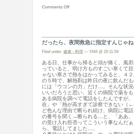
Comments Off
だったら、夜間救急に指定すんじゃね
Filed under:
健康・料理
— YAM @ 20:11:59
ある日、仕事から帰ると頭が痛く、風邪
っていると、明け方ものすごい寒くて目
ゃない寒さで熱をはかってみると、４２
の５時で、解熱剤は昨日の夜に飲んだも
には「ウコンの力」だけ…。そんな状況
いいだろうと思い、近くの病院で薬をも
ある病院を調べて電話をしたんですが、
在」や「熱が高すぎて診察できない（←
ど色んな理由で断られ続け、病院に電話
の番号を聞く→断られる…と、「ああ、
の受け入れ拒否ってこういう事なんだぁ
ら、電話してました…。