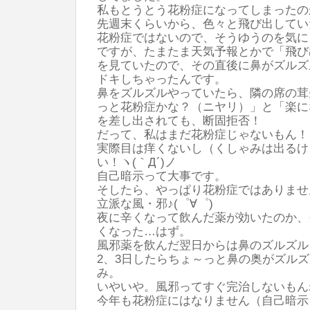
私もとうとう花粉症になってしまったの
先週末くらいから、色々と飛び出してい
花粉症ではないので、そうゆうのを気に
ですが、たまたま天気予報とかで「飛び
を見ていたので、その直後に鼻がズルズ
ドキしちゃったんです。
鼻をズルズルやっていたら、隣の席の茸先
っと花粉症かな？（ニヤリ）」と「楽に
を差し出されても、断固拒否！
だって、私はまだ花粉症じゃないもん！
実際目は痒くないし（くしゃみは出るけ
い！ヽ(｀Д´)ノ
自己暗示って大事です。
そしたら、やっぱり花粉症ではありませ
立派な風・邪♪(゜∀゜)
夜に辛くなって飲んだ薬が効いたのか、
くなった…はず。
風邪薬を飲んだ翌日からは鼻のズルズル
2、3日したらちょ～っと鼻の奥がズル
み。
いやいや。風邪ってすぐ完治しないもん
今年も花粉症にはなりません（自己暗示