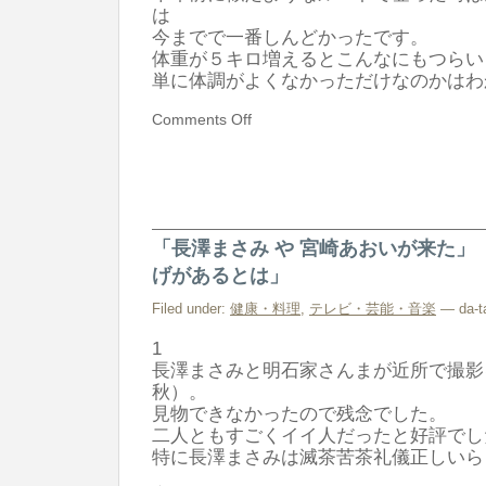
は
今までで一番しんどかったです。
体重が５キロ増えるとこんなにもつらい
単に体調がよくなかっただけなのかはわ
Comments Off
「長澤まさみ や 宮崎あおいが来た」
げがあるとは」
Filed under:
健康・料理
,
テレビ・芸能・音楽
— da-ta
1
長澤まさみと明石家さんまが近所で撮影
秋）。
見物できなかったので残念でした。
二人ともすごくイイ人だったと好評でし
特に長澤まさみは滅茶苦茶礼儀正しいら