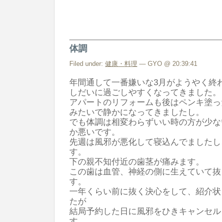
体調
Filed under:
健康・料理
— GYO @ 20:39:41
年間通して一番嫌いな3月がようやく終
しだいに過ごしやすくなってきました。
アパートのリフォームも後はペンキ塗っ
みたいで静かになってきましたし。
でも体調は相変わらずいい時の方が少な
か悪いです。
先週は風邪が悪化して寝込んでましたし
す。
下の親不知付近の歯茎が痛みます。
この歯は血管、神経の側に生えていて抜
す。
一年くらい前に抜く決心をして、紹介状
たが
結局予約した日に風邪をひきキャンセル
す。