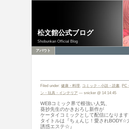
松文館公式ブログ
Shobunkan Official Blog
アバウト
Filed under:
健康・料理
,
コミック・小説・読書
,
PC
ン・玩具・インテリア
— snicker @ 14:14:45
WEBコミック界で根強い人気、
葵抄先生のかきおろし新作が
ケータイコミックとして配信になります
タイトルは『ちぇんじ！愛されBODY☆
誘惑エステ☆』