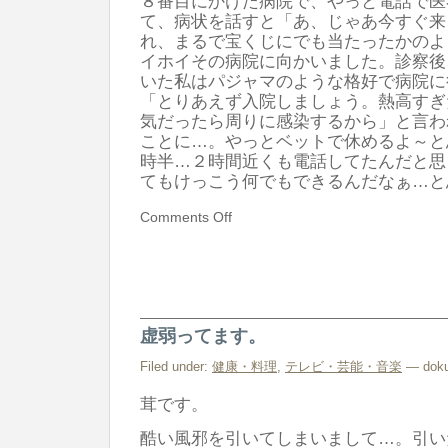
８番目にかけた病院で、やっと電話で医
て、病状を話すと「あ、じゃあ今すぐ来
れ、まるで宝くじにでも当たったかのよ
イホイその病院に向かいました。診察後
いた私はパジャマのような格好で病院に
「とりあえず入院しましょう。熱高すぎ
気だったら周りに感染するから」と言わ
ことに…。やっとベットで休めるよ～と
時半…２時間近くも電話してたんだと思
てもけっこう何でもできるんだなぁ…と
Comments Off
虚弱ってます。
Filed under:
健康・料理
,
テレビ・芸能・音楽
— doku
茸です。
酷い風邪を引いてしまいまして…。引い