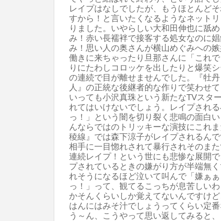
レイプはなしでしたが、もうほとんどそ
すから！と言いたくなるようなネットリ
りました。いやらしい大和田伸也に舐め
み！赤い長襦袢で接客する処女なのに娼
み！思い人の奥さんが横山めぐみへの嫉
働きに来ちゃったり旦那さんに「これで
りにたわしコロッケを出したりと爆笑シ
の連続で目が離せませんでした。『牡丹
人』の正統な後継者的な作りで笑わせて
いっても小沢真珠という新たなTVスタ
れてはいけないでしょう。レイプされる
っ！」という闇を切り裂く悲鳴の面白い
んならではのトリッキーな演技にこれま
稜線』では森下涼子がレイプされるんで
相手に一目惚れされて暴行されそのまた
連続レイプ！という世にも悲惨な展開で
プされているときの嫌がり方が半端無く
れそうになるほど泣いて叫んで「嫌ぁぁ
っ！」って、観てるこっちが息苦しいわ
かそんくらいしか覚えてないんですけど
はんにはみそ汁でしょうってくらい定番
う～ん、こうやって思い返してみると、