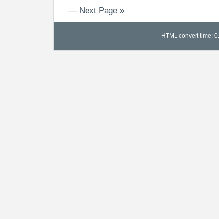
—
Next Page »
HTML convert time: 0