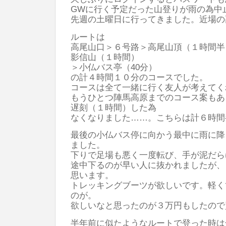
GWに行く予定だった山登りが雨の為中
先週の土曜日に行ってきました。近場の
ルートは
高尾山口＞６号路＞高尾山頂（１時間半
影信山（１時間）
＞小仏バス亭（40分）
の計４時間１０分のコースでした。
コースは全て一緒に行く友人が考えてく
もうひとつ陣馬高原までのコース案もあ
遅刻（１時間）した為
なくなりました……。こちらは計６時間
最後の小仏バス停に向かう最中に雨に降
ました。
下りで足場も悪く一度転び、手が泥だら
途中下るのが早い人に抜かれましたが、
思います。
トレッキングブーツが欲しいです。軽く
のが。
欲しいなと思ったのが３万円もしたので買
半年前に似たようなルートで登った時は