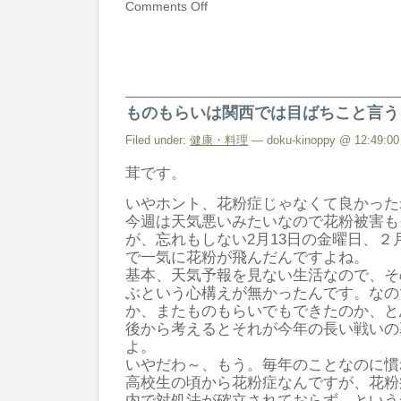
Comments Off
ものもらいは関西では目ばちこと言う
Filed under:
健康・料理
— doku-kinoppy @ 12:49:00
茸です。
いやホント、花粉症じゃなくて良かったね
今週は天気悪いみたいなので花粉被害も
が、忘れもしない2月13日の金曜日、２
で一気に花粉が飛んだんですよね。
基本、天気予報を見ない生活なので、そ
ぶという心構えが無かったんです。なの
か、またものもらいでもできたのか、と
後から考えるとそれが今年の長い戦いの
よ。
いやだわ～、もう。毎年のことなのに慣
高校生の頃から花粉症なんですが、花粉
内で対処法が確立されておらず、という