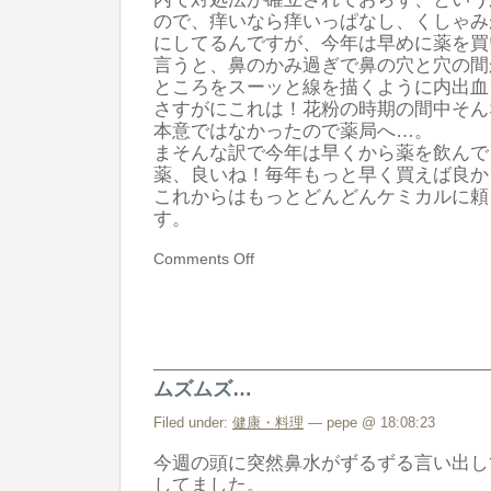
ので、痒いなら痒いっぱなし、くしゃみ
にしてるんですが、今年は早めに薬を買
言うと、鼻のかみ過ぎで鼻の穴と穴の間
ところをスーッと線を描くように内出血
さすがにこれは！花粉の時期の間中そん
本意ではなかったので薬局へ…。
まそんな訳で今年は早くから薬を飲んで
薬、良いね！毎年もっと早く買えば良か
これからはもっとどんどんケミカルに頼
す。
Comments Off
ムズムズ…
Filed under:
健康・料理
— pepe @ 18:08:23
今週の頭に突然鼻水がずるずる言い出し
してました。