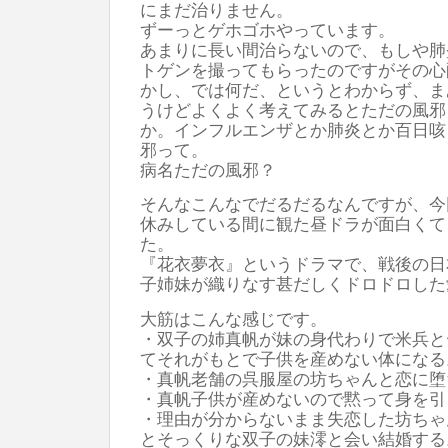
にまだ治りません。
ずーっとゲホゴホやっています。
あまりに長い間治らないので、もしや肺
トゲンを撮ってもらったのですがその心
かし、では何だ、というとわからず、ま
うけどよくよく考えてみるとただの風邪
か。インフルエンザとか肺炎とか百日咳
邪って。
病名ただの風邪？
そんなこんなでだるだるなんですが、今
休みしている間に観た昼ドラが面白くて
た。
『花衣夢衣』というドラマで、戦後の日
子姉妹が織りなす甚だしくドロドロした
大筋はこんな感じです。
・双子の姉真帆が妹の身代わりで米兵と
てそれがもとで子供を産めない体になる
・真帆老舗の呉服屋の坊ちゃんと恋に堕
・真帆子供が産めないので黙って身を引
・理由が分からないまま失恋した坊ちゃ
とそっくりな双子の妹澪と会い結婚する