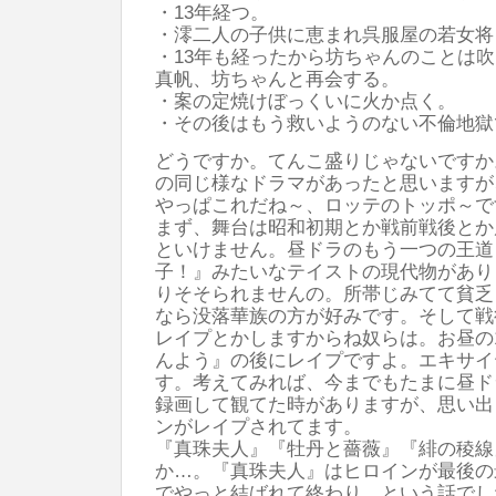
・13年経つ。
・澪二人の子供に恵まれ呉服屋の若女将
・13年も経ったから坊ちゃんのことは
真帆、坊ちゃんと再会する。
・案の定焼けぼっくいに火か点く。
・その後はもう救いようのない不倫地獄
どうですか。てんこ盛りじゃないですか
の同じ様なドラマがあったと思いますが
やっぱこれだね～、ロッテのトッポ～で
まず、舞台は昭和初期とか戦前戦後とか
といけません。昼ドラのもう一つの王道
子！』みたいなテイストの現代物があり
りそそられませんの。所帯じみてて貧乏
なら没落華族の方が好みです。そして戦
レイプとかしますからね奴らは。お昼の
んよう』の後にレイプですよ。エキサイ
す。考えてみれば、今までもたまに昼ド
録画して観てた時がありますが、思い出
ンがレイプされてます。
『真珠夫人』『牡丹と薔薇』『緋の稜線
か…。『真珠夫人』はヒロインが最後の
でやっと結ばれて終わり、という話でし