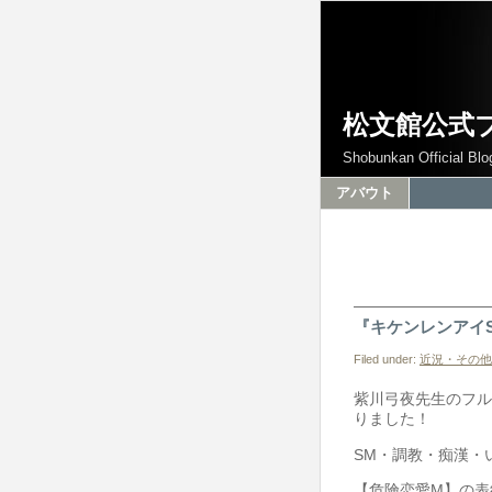
松文館公式
Shobunkan Official Blo
アバウト
『キケンレンアイ
Filed under:
近況・その他
紫川弓夜先生のフル
りました！
SM・調教・痴漢・
【危険恋愛M】の表