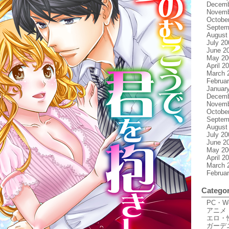
Decemb
Novemb
Octobe
Septem
August
July 20
June 2
May 20
April 2
March 
Februa
Januar
Decemb
Novemb
Octobe
Septem
August
July 20
June 2
May 20
April 2
March 
Februa
Categor
PC・
アニメ
エロ・
ガーデ