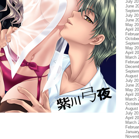
July 20
June 2
Septem
July 20
June 2
May 20
April 2
Februa
Octobe
Septem
May 20
April 2
March 
Februa
Decemb
Septem
August
July 20
June 2
May 20
April 2
March 
Octobe
August
July 20
April 2
March 
Februa
Januar
Novemb