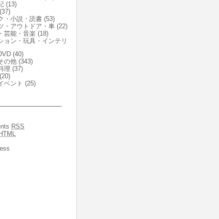
記
(13)
(37)
ク・小説・読書
(53)
ツ・アウトドア・車
(22)
・芸能・音楽
(18)
ション・玩具・インテリ
VD
(40)
その他
(343)
料理
(37)
(20)
イベント
(25)
nts
RSS
HTML
ess