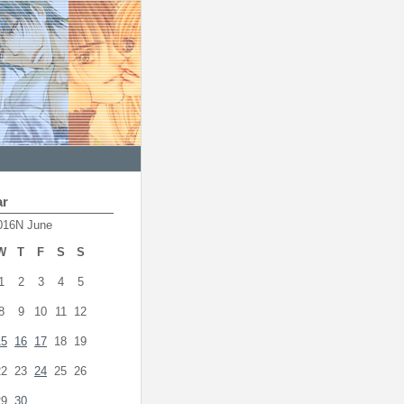
ar
016N June
W
T
F
S
S
1
2
3
4
5
8
9
10
11
12
15
16
17
18
19
22
23
24
25
26
29
30