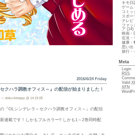
キモ日
ゲーム
コミッ
スポー
テレビ
ファッ
ア
(14)
映画・D
近況・
健康・
思い出
旅行・
Meta
Login
RSS
Comme
2016/6/24 Friday
Valid
X
XFN
～セクハラ調教オフィス～』の配信が始まりました！
WordPr
— doku-kinoppy @ 14:15:05
の『OLシンデレラ～セクハラ調教オフィス～』の配信
新連載です！しかもフルカラー!! しかも1～2巻同時配
既にかなりな面白さ、そして…エッチですよ～(*´艸｀*)