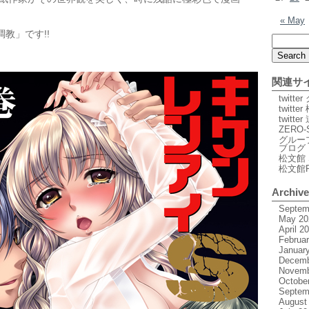
« May
教」です!!
関連サ
twitt
twitte
twitt
ZERO-
グルー
ブログ
松文館 
松文館
Archiv
Septem
May 20
April 2
Februa
Januar
Decemb
Novemb
Octobe
Septem
August