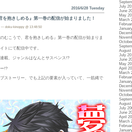
Septem
July 20
2016/6/28 Tuesday
June 2
May 20
君を抱きしめる』第一巻の配信が始まりました！
March 
Februa
— doku-kinoppy @ 13:48:50
Januar
Decemb
Novemb
のむこうで、君を抱きしめる』第一巻の配信が始まりま
Octobe
Septem
イトにて配信中です。
August
July 20
連載、ジャンルはなんとサスペンス!?
June 2
May 20
ー!?
April 2
March 
Februa
ブストーリー、でも上記の要素が入っていて、一筋縄で
Januar
Decemb
Novemb
Octobe
Septem
August
July 20
June 2
April 2
March 
Februa
Januar