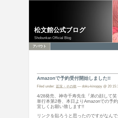
松文館公式ブログ
Shobunkan Official Blog
アバウト
Amazonで予約受付開始しました!!
Filed under:
近況・その他
— doku-kinoppy @ 20:15:
4/28発売、神寺千寿先生『弟の顔して
単行本第2巻、本日よりAmazonでの予約
宜しくお願い致します!!
リンクを貼ろうと思ったのですがなんで