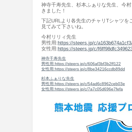
神寺千寿先生、杉本ふぁりな先生、今村
きました！
下記URLより各先生のチャリTシャツを
見てみて下さいね。
今村リリィ先生
男性用:
https://steers.jp/c/a163b674a1cf
女性用:
https://steers.jp/c/f6ff98dfc34962
神寺千寿先生
男性用:
https://steers.jp/c/606af3bf3b2ff122
女性用:
https://steers.jp/c/8be34216ccdb89dd
杉本ふぁりな先生
男性用:
https://steers.jp/c/54ad6c8962ceb03e
女性用:
https://steers.jp/c/7a7c05d696e7fefa