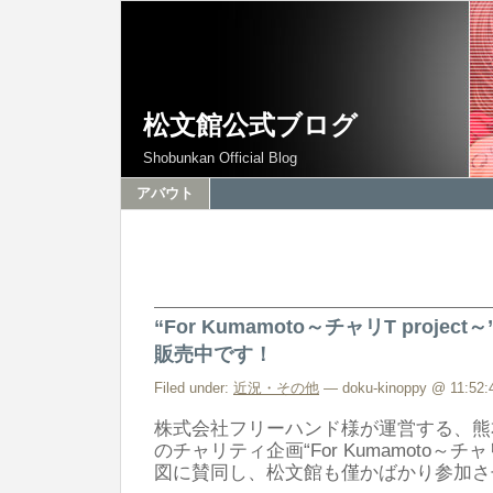
松文館公式ブログ
Shobunkan Official Blog
アバウト
“For Kumamoto～チャリT proje
販売中です！
Filed under:
近況・その他
— doku-kinoppy @ 11:52:
株式会社フリーハンド様が運営する、熊
のチャリティ企画“For Kumamoto～チャリ
図に賛同し、松文館も僅かばかり参加さ