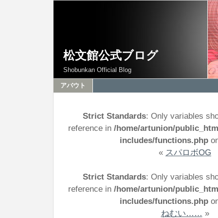
松文館公式ブログ
Shobunkan Official Blog
アバウト
Strict Standards
: Only variables sh
reference in
/home/artunion/public_ht
includes/functions.php
on
«
スパロボOG
Strict Standards
: Only variables sh
reference in
/home/artunion/public_ht
includes/functions.php
on
ねむい……
»