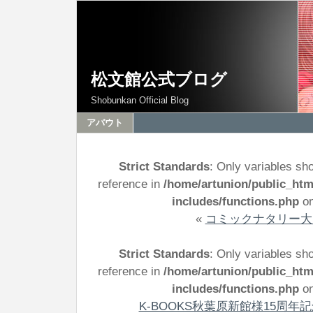
松文館公式ブログ
Shobunkan Official Blog
アバウト
Strict Standards
: Only variables sh
reference in
/home/artunion/public_ht
includes/functions.php
on
«
コミックナタリー大
Strict Standards
: Only variables sh
reference in
/home/artunion/public_ht
includes/functions.php
on
K-BOOKS秋葉原新館様15周年