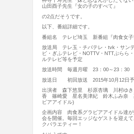
神寺千寿先生『妹と恋なんかしたくない
山田酉子先生『女の子のすべて』
の2点だそうです。
以下、番組詳細です。
番組名 テレビ埼玉 新番組『肉食女子
放送局 テレ玉・チバテレ・tvk・サン
ビ・ぎふテレビ・NOTTV・NTTぷら
ルテレビ等を予定
放送時間 毎週月曜 23：00～23：30
放送日 初回放送 2015年10月12日
出演者 森下悠里 杉原杏璃 川村ゆき
香 篠崎愛 星名美津紀 鈴木ふみ奈 
ビアアイドル)
企画内容 肉食系グラビアアイドル達が
会を開催。毎回エッジなゲストを迎えて
クバラエティー！