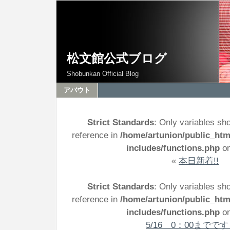
松文館公式ブログ
Shobunkan Official Blog
アバウト
Strict Standards
: Only variables sh
reference in
/home/artunion/public_ht
includes/functions.php
on
«
本日新着!!
Strict Standards
: Only variables sh
reference in
/home/artunion/public_ht
includes/functions.php
on
5/16 0：00までで