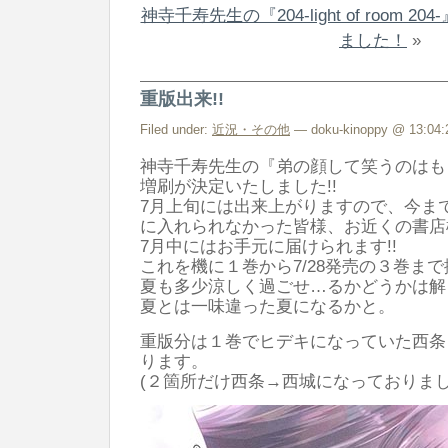
神寺千寿先生の『204-light of room 
ました！
»
重版出来!!
Filed under:
近況・その他
— doku-kinoppy @ 13:04:
神寺千寿先生の『弟の顔して笑うのはも
増刷が決定いたしました!!
7月上旬には出来上がりますので、今ま
に入れられなかった皆様、お近くの書店
7月中にはお手元に届けられます!!
これを機に１巻から7/28発売の３巻ま
夏も多少涼しく過ごせ…るかどうかは解
夏とは一味違った夏になるかと。
重版分は１巻でヒデキになっていた西条
ります。
(２箇所だけ西条→西城になっておりまし