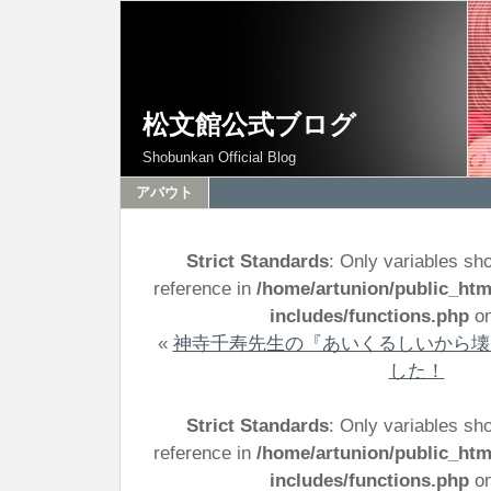
松文館公式ブログ
Shobunkan Official Blog
アバウト
Strict Standards
: Only variables sh
reference in
/home/artunion/public_ht
includes/functions.php
on
«
神寺千寿先生の『あいくるしいから壊
した！
Strict Standards
: Only variables sh
reference in
/home/artunion/public_ht
includes/functions.php
on