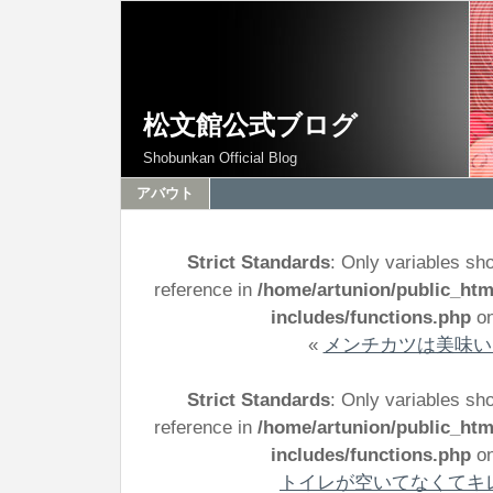
松文館公式ブログ
Shobunkan Official Blog
アバウト
Strict Standards
: Only variables sh
reference in
/home/artunion/public_ht
includes/functions.php
on
«
メンチカツは美味い
Strict Standards
: Only variables sh
reference in
/home/artunion/public_ht
includes/functions.php
on
トイレが空いてなくてキ