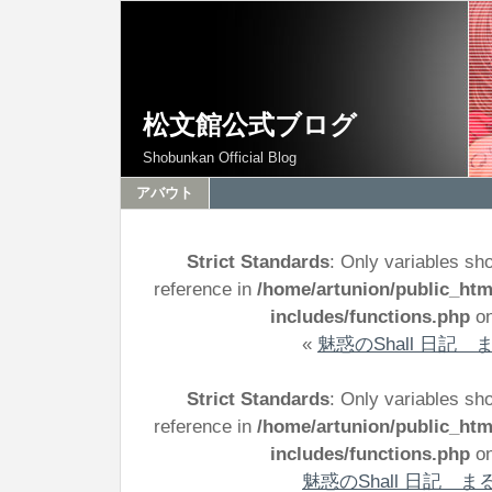
松文館公式ブログ
Shobunkan Official Blog
アバウト
Strict Standards
: Only variables sh
reference in
/home/artunion/public_ht
includes/functions.php
on
«
魅惑のShall 日記 
Strict Standards
: Only variables sh
reference in
/home/artunion/public_ht
includes/functions.php
on
魅惑のShall 日記 まる