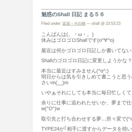
魅惑のShall 日記 まる５６
Filed under:
近況・その他
— shall @ 23:53:23
こんばんは(。・ω・。)
休みはゴロゴロShallです(o^∀^o)
最近は何かゴロゴロ日記しか書いてないです
Shallのゴロゴロ日記に変更しようかな？笑
本当に最近はすみません(^o^;)
明日からは気を引きしめて書こうと思う
さいm(__)m
いやぁそれにしても本当に毎日忙しくてクタ
余りに仕事に追われたせいか、夢まで仕
w(°O°)w
取引先と打ち合わせする夢…所々変で(^o^
TYPE24が｢相手に渡すからデータを焼