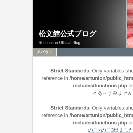
松文館公式ブログ
Shobunkan Official Blog
アバウト
Strict Standards
: Only variables sh
reference in
/home/artunion/public_ht
includes/functions.php
on
«
あ～すみません
Strict Standards
: Only variables sh
reference in
/home/artunion/public_ht
includes/functions.php
on
のこ×のこ3出まし