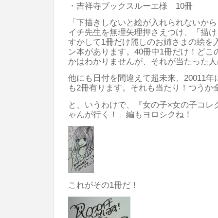
・吉祥寺ブックスルーエ様 10冊
「下描きしないと絵が入れられないから
イチ先生を無理矢理押さえつけ、「描け
すかして1冊だけ麗しのお姉さまの絵を
ン本があります。40冊中1冊だけ！どこ
かはわかりませんが、それが当たった人
他にも日付を間違えて超未来、20011
も2冊有ります。それも当たり！つうか
と、いうわけで、『女の子×女の子コレ
ゃんが行く！」編もヨロシクね！
これがその1冊だ！