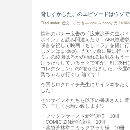
脅しすかした、のエピソードはウソで
Filed under:
近況・その他
— doku-kinoppy @ 14:06:
携帯のバナー広告の「広末涼子の生ボイ
ボイン」と読み間違えたり、AKB総選
咲きを祝して映画『もしドラ』を観に行
しメンはまゆゆ)、だいぶ前に観に行っ
ミ』の綾瀬はるかの揺れる巨乳をもう一
けったりしている日々ですが、6月28日(
コレクション』の2巻が出ました。今度
贄ちゃんが行く!」編です！
今回もロクロイチ先生にサイン本をたく
した！
そのサイン本たちを以下の書店さんに置
で、宜しくお願い致します♡
・ブックファースト新宿店様 10冊
・COMIC ZIN新宿店様 10冊
・池袋芳林堂コミックプラザ様 10冊