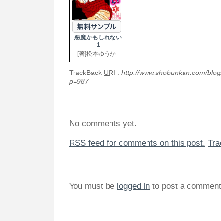
悪魔かもしれない
1
[著]松本ゆうか
TrackBack
URI
:
http://www.shobunkan.com/blog
p=987
No comments yet.
RSS
feed for comments on this post.
Tr
You must be
logged in
to post a comment