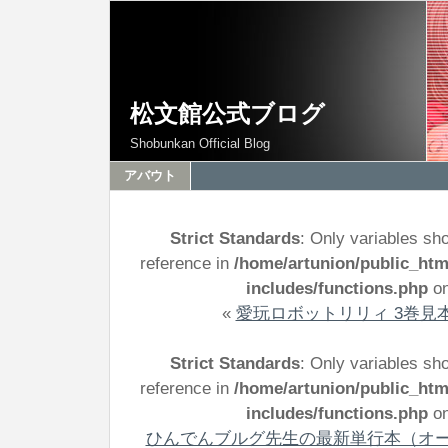
松文館公式ブログ
Shobunkan Official Blog
アバウト
Strict Standards
: Only variables sh
reference in
/home/artunion/public_ht
includes/functions.php
on
«
愛玩ロボットリリィ 3巻見
Strict Standards
: Only variables sh
reference in
/home/artunion/public_ht
includes/functions.php
on
ひんでんブルグ先生の最新単行本（オー