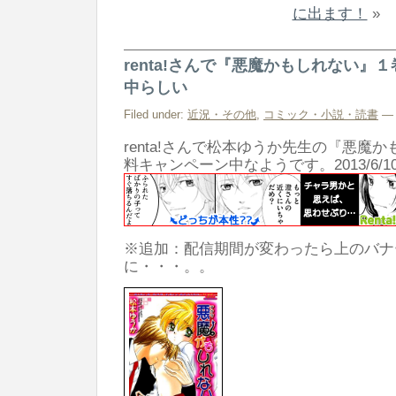
に出ます！
»
renta!さんで『悪魔かもしれない』
中らしい
Filed under:
近況・その他
,
コミック・小説・読書
— 
renta!さんで松本ゆうか先生の『悪魔
料キャンペーン中なようです。2013/6/1
※追加：配信期間が変わったら上のバナ
に・・・。。