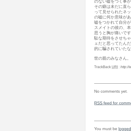
のない嘘をつく事が
その癖は未だに直ら
って見せられたネッ
の嘘に何か意味があ
嘘をつかれて自分が
スメイトの彼の、本
思うと胸が痛いです
駄な期待をさせちゃ
ェだと思ってたんだ
的に騙されていたな
世の親のみなさん。
TrackBack
URI
:
http:
No comments yet.
RSS
feed for comme
You must be
logged