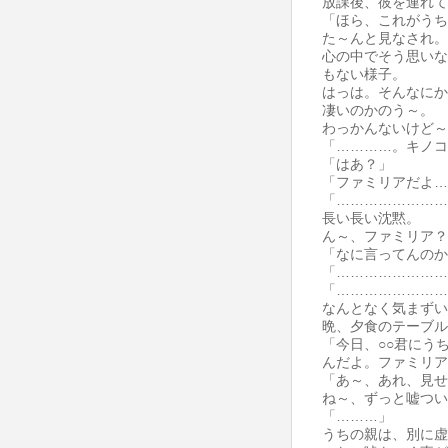
放課後、彼を連れて
「ほら、これがうち
た～んと見なされ。
心の中でそう思いな
もない様子。
はっは。そんなにか
凄いのかのう～。
わっかんないけど～
「…………。キノコ
「はあ？」
「ファミリアだよ…
「……………………
長い長い沈黙。
ん～、ファミリア？
「なに言ってんのか
「……………………
「……………………
なんとなく気まずい
晩、夕食のテーブル
「今日、○○君にう
んだよ。ファミリア
「あ～、あれ、見せ
ね～、ずっと嘘つい
「………」
うちの親は、別に虚