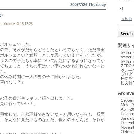
2007/7/26 Thursday
31
か
« Sep
u-kinoppy @ 15:17:26
ポルシェでした。
関連サ
ので、それがだからどうしたというでもなく、ただ事実
twitt
ポルシェという種類」としか思っていませんでしたが、
twitte
ラスの男子たちが車について話題にするようになってか
twitt
てちょっと、うちの車はいい車なのかも知れないな～と
ZERO-
グルー
た。
ブログ
の休み時間に一人の男の子に聞かれました。
松文館 
車はなに？」
松文館
Archiv
の子の瞳がキラキラと輝き出しました。
Septem
見に行っていい？」
May 20
April 2
Februa
興奮して、全然理解できないな～と思いながらも、反面
Januar
。そんなに見たいものなんだ。憧れの車なんだ。それが
Decemb
Novemb
Octobe