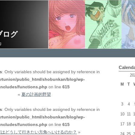
ブログ
g
Calend
ds
: Only variables should be assigned by reference in
20
rtunion/public_html/shobunkan/blog/wp-
M
T
includes/functions.php
on line
615
«
夏の計画的野望
3
4
ds
: Only variables should be assigned by reference in
10
11
rtunion/public_html/shobunkan/blog/wp-
17
18
includes/functions.php
on line
615
球はどうして行きたい方角へいけるのか？
»
24
25