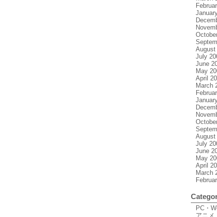
Februa
Januar
Decemb
Novemb
Octobe
Septem
August
July 20
June 2
May 20
April 2
March 
Februa
Januar
Decemb
Novemb
Octobe
Septem
August
July 20
June 2
May 20
April 2
March 
Februa
Categor
PC・
アニメ