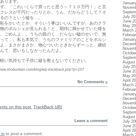
あります。
Januar
ず、「これいくらで買ったと思う～？１０万円！」と言
Novemb
Septem
クレスが千円だったりとか、うん、だからどうして？そ
July 20
るの？という嘘を…。
June 2
恥をかいたとか、そういう事はいいんですが、あのクラ
May 20
物のポルシェが見られる！と、期待に輝かせていた瞳を
March 
。ごめんよ…。うちの親のく…だらない嘘のせいで、無
Februa
Januar
って…。私も本気で、うちのファミリアのことをポルシ
Decemb
よ。まさかまさか、物心ついたときからずーっと、継続
Novemb
んて、思いもしなかったんだよ。
Octobe
Septem
軽い気持ちで子供に嘘を教えないでください。
August
July 20
//www.shobunkan.com/blog/wp-trackback.php?p=107
June 2
May 20
April 2
No Comments
»
March 
Februa
Januar
Decemb
Novemb
nts on this post.
TrackBack
URI
Octobe
Septem
August
Leave a comment
July 20
June 2
April 2
 in
to post a comment.
March 