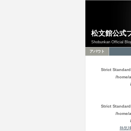
松文館公式
Shobunkan Official Blo
アバウト
Strict Standar
/home/a
Strict Standar
/home/a
熱気