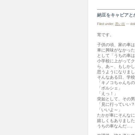
納豆をキャビアと
Filed under:
思い出
— dok
茸です。
子供の頃、家の車は
車に興味がなかった
として「うちの車は
小学校に上がってク
ら、あ～、もしかし
思うようになりまし
そんなある日、学校
「キノコちゃんちの
「ポルシェ」
「えっ！」
突如として、その男
「見に行っていい？
「いいよ～」
たかが車にそんなに
嬉しくもありました
うちの車なんだ…。