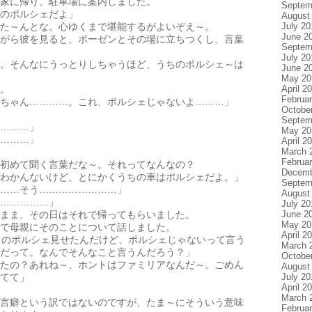
家に帰り、駐車場に案内しました。
Septem
のポルシェだよ」
August
July 20
た～んとな。心ゆくまで堪能するがよいぞえ～。
June 2
がら彼を見ると、ボーゼンとその場に立ちつくし、言葉
Septem
July 20
。そんなにうっとりしちゃうほど、うちのポルシェ～は
June 2
May 20
April 2
。
Februa
ちゃん…………。これ、ポルシェじゃないよ………」
Octobe
Septem
………」
May 20
………」
April 2
March 
Februa
初めて聞く言葉だな～。それってなんなの？
Decemb
わかんないけど、とにかくうちの車はポルシェだよ。」
Septem
……そう……………………」
August
……………」
July 20
June 2
まま、その日はそれで帰ってもらいました。
May 20
で母親にそのことについて話しました。
April 2
ちのポルシェ見せたんだけど、ポルシェじゃないって言う
March 
だって。なんでそんなこと言うんだろう？」
Octobe
たの？あれね～、ホントはファミリアなんだ～。ごめん
August
July 20
てて」
April 2
March 
言癖という訳ではないのですが、たま～にそういう意味
Februa