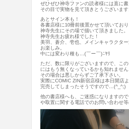
ぜひぜひ神寺ファンの読者様には直に書
その目で実物を見て頂きとうございます
あとサイン本も！
各書店様に10冊前後置かせて頂いてお
神寺先生にその場で描いて頂きました。
神寺先生お疲れ様でした！
美羽、蒼介、壱也、メインキャラクター
お楽しみ。
中には変わり種も…(￣ー￣)ﾆﾔﾘ
ただ、数に限りがございますので、この
にはもう無くなっているかも知れません
その場合は悪しからずご了承下さい。
実際にCOMIC ZIN新宿店様は本日開
完売してしまったそうですので…(^_^;)
他の書店様へも、ご迷惑になりますので
や取置に関する電話でのお問い合わせ等