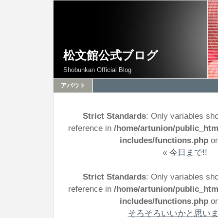
松文館公式ブログ
Shobunkan Official Blog
アバウト
Strict Standards
: Only variables sh
reference in
/home/artunion/public_ht
includes/functions.php
on
«
今日まで!!
Strict Standards
: Only variables sh
reference in
/home/artunion/public_ht
includes/functions.php
on
そろそろいいかと思い