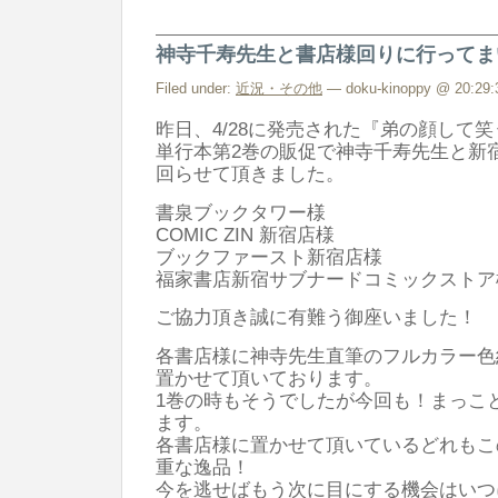
神寺千寿先生と書店様回りに行ってま
Filed under:
近況・その他
— doku-kinoppy @ 20:29:
昨日、4/28に発売された『弟の顔して
単行本第2巻の販促で神寺千寿先生と新
回らせて頂きました。
書泉ブックタワー様
COMIC ZIN 新宿店様
ブックファースト新宿店様
福家書店新宿サブナードコミックストア
ご協力頂き誠に有難う御座いました！
各書店様に神寺先生直筆のフルカラー色
置かせて頂いております。
1巻の時もそうでしたが今回も！まっこ
ます。
各書店様に置かせて頂いているどれもこ
重な逸品！
今を逃せばもう次に目にする機会はいつ