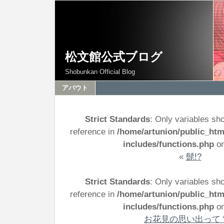
松文館公式ブログ
Shobunkan Official Blog
アバウト
Strict Standards
: Only variables sh
reference in
/home/artunion/public_ht
includes/functions.php
on
«
髭!?
Strict Standards
: Only variables sh
reference in
/home/artunion/public_ht
includes/functions.php
on
お花見の思い出って