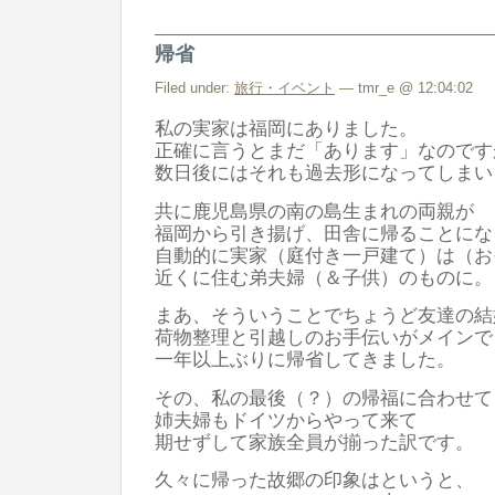
帰省
Filed under:
旅行・イベント
— tmr_e @ 12:04:02
私の実家は福岡にありました。
正確に言うとまだ「あります」なのです
数日後にはそれも過去形になってしまい
共に鹿児島県の南の島生まれの両親が
福岡から引き揚げ、田舎に帰ることにな
自動的に実家（庭付き一戸建て）は（お
近くに住む弟夫婦（＆子供）のものに。
まあ、そういうことでちょうど友達の結
荷物整理と引越しのお手伝いがメインで
一年以上ぶりに帰省してきました。
その、私の最後（？）の帰福に合わせて
姉夫婦もドイツからやって来て
期せずして家族全員が揃った訳です。
久々に帰った故郷の印象はというと、