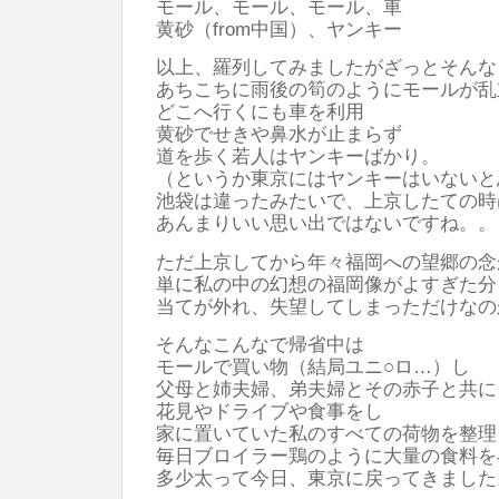
モール、モール、モール、車
黄砂（from中国）、ヤンキー
以上、羅列してみましたがざっとそんな
あちこちに雨後の筍のようにモールが乱
どこへ行くにも車を利用
黄砂でせきや鼻水が止まらず
道を歩く若人はヤンキーばかり。
（というか東京にはヤンキーはいないと
池袋は違ったみたいで、上京したての時
あんまりいい思い出ではないですね。。
ただ上京してから年々福岡への望郷の念
単に私の中の幻想の福岡像がよすぎた分
当てが外れ、失望してしまっただけなの
そんなこんなで帰省中は
モールで買い物（結局ユニ○ロ…）し
父母と姉夫婦、弟夫婦とその赤子と共に
花見やドライブや食事をし
家に置いていた私のすべての荷物を整理
毎日ブロイラー鶏のように大量の食料を
多少太って今日、東京に戻ってきました