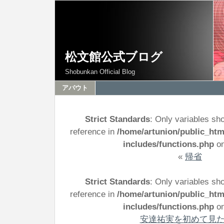
松文館公式ブログ
Shobunkan Official Blog
アバウト
Strict Standards
: Only variables sh
reference in
/home/artunion/public_ht
includes/functions.php
on
«
帰省
Strict Standards
: Only variables sh
reference in
/home/artunion/public_ht
includes/functions.php
on
安達祐実を初めて見