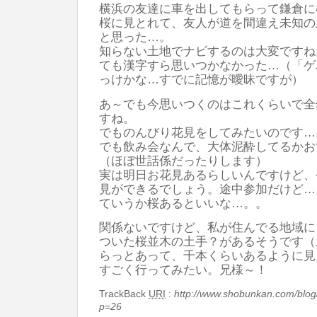
横浜の友達に車を出してもらって鎌倉に
桜に見とれて、友人が道を間違え未知の
と思った…。
知らない土地でナビするのは大変ですね
ても漢字すら思いつかなかった…（「ゲ
っけかな…すでに記憶が曖昧ですが）
あ～でも今思いつくのはこれくらいで全
すね。
でものんびり花見をしてみたいのです…
でも飲み会なんで、大体泥酔してるかお
（ほぼ世話係だったりします）
実は明日お花見あるらしいんですけど、
見ができるでしょう。途中参加だけど…
ていうか桜あるといいな…。。
関係ないですけど、私が住んでる地域に
ついた桜並木の土手？があるそうです（
らっとあって、千本くらいあるように見
すごく行ってみたい。兄様～！
TrackBack
URI
:
http://www.shobunkan.com/blog
p=26