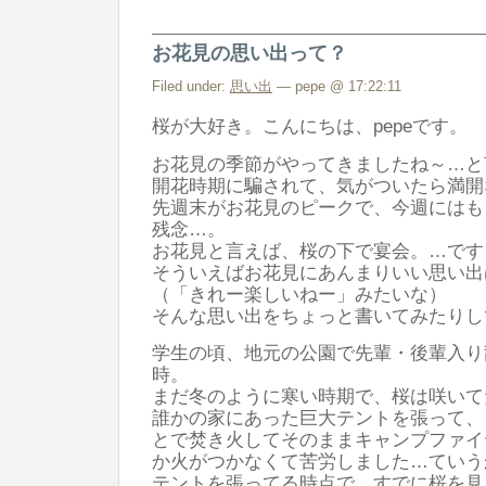
お花見の思い出って？
Filed under:
思い出
— pepe @ 17:22:11
桜が大好き。こんにちは、pepeです。
お花見の季節がやってきましたね～…と
開花時期に騙されて、気がついたら満開
先週末がお花見のピークで、今週にはも
残念…。
お花見と言えば、桜の下で宴会。…です
そういえばお花見にあんまりいい思い出
（「きれー楽しいねー」みたいな）
そんな思い出をちょっと書いてみたりし
学生の頃、地元の公園で先輩・後輩入り
時。
まだ冬のように寒い時期で、桜は咲いて
誰かの家にあった巨大テントを張って、
とで焚き火してそのままキャンプファイ
か火がつかなくて苦労しました…ていう
テントを張ってる時点で、すでに桜を見