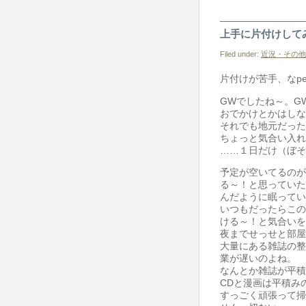
上手に片付けして
Filed under:
近況・その他
片付けが苦手、なpe
GWでしたね～。G
おでかけとかはしな
それでも地元だった
ちょっと気合い入れ
……１日だけ（ぼそ
予定が空いてるのが
る～！と思っていた
んだように眠ってい
いつもだったらこの
ける～！と気合いを
夜までせっせと部屋
大量にある雑誌の整
業が遅いのよね。
なんとか雑誌が平積
CDと漫画は平積み
すっごく頑張って掃