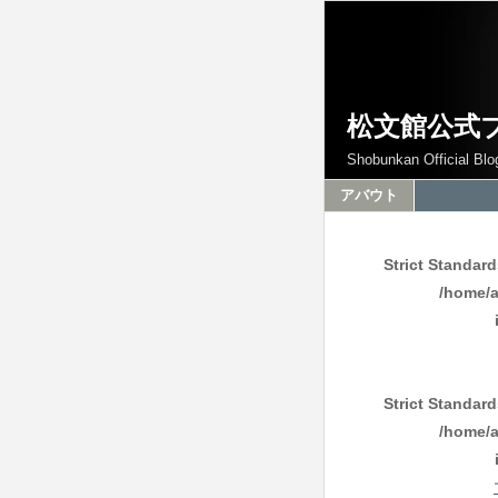
松文館公式
Shobunkan Official Blo
アバウト
Strict Standar
/home/a
Strict Standar
/home/a