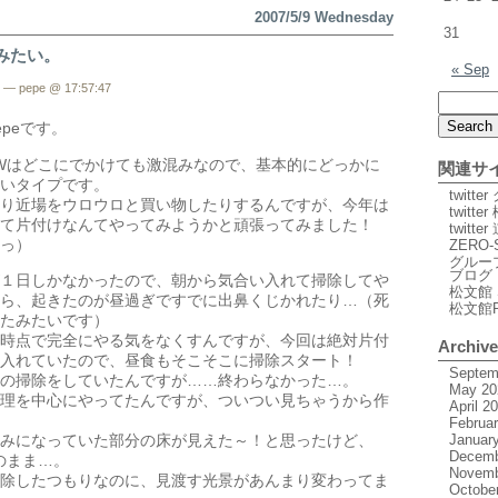
2007/5/9 Wednesday
31
みたい。
« Sep
— pepe @ 17:57:47
peです。
Wはどこにでかけても激混みなので、基本的にどっかに
関連サ
いタイプです。
twitt
り近場をウロウロと買い物したりするんですが、今年は
twitte
て片付けなんてやってみようかと頑張ってみました！
twitt
っ）
ZERO-
グルー
ブログ
１日しかなかったので、朝から気合い入れて掃除してや
松文館 
ら、起きたのが昼過ぎですでに出鼻くじかれたり…（死
松文館
たみたいです）
時点で完全にやる気をなくすんですが、今回は絶対片付
Archiv
入れていたので、昼食もそこそこに掃除スタート！
Septem
の掃除をしていたんですが……終わらなかった…。
May 20
理を中心にやってたんですが、ついつい見ちゃうから作
April 2
Februa
Januar
みになっていた部分の床が見えた～！と思ったけど、
Decemb
のまま…。
Novemb
除したつもりなのに、見渡す光景があんまり変わってま
Octobe