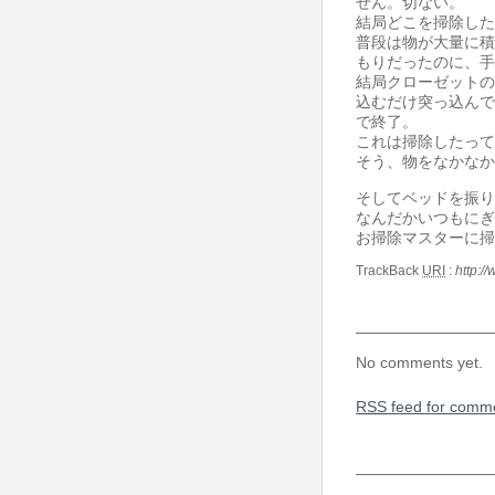
せん。切ない。
結局どこを掃除した
普段は物が大量に積
もりだったのに、手
結局クローゼットの
込むだけ突っ込んで
で終了。
これは掃除したって
そう、物をなかなか
そしてベッドを振り
なんだかいつもにぎ
お掃除マスターに掃
TrackBack
URI
:
http:/
No comments yet.
RSS
feed for comme