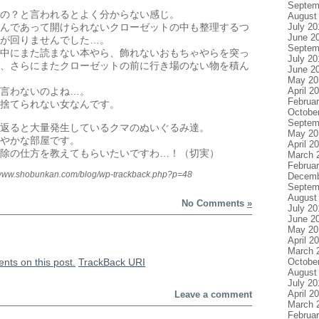
Septem
の？と言われるとよく分からない感じ。
August
July 20
んであって開けられないクローゼットの中も整理するつ
June 2
が回りませんでした…。
Septem
中にまた読まない本やら、飾れないおもちゃやらを突っ
July 20
、さらにまたクローゼットの前に行き場のない物を積ん
June 2
May 20
April 2
言わないのよね…。
Februa
捨てられない女なんです。
Octobe
Septem
返ると大量発生しているクマのぬいぐるみ達。
May 20
やかな部屋です。
April 2
除の仕方を教えてもらいたいですわ…！（切実）
March 
Februa
/www.shobunkan.com/blog/wp-trackback.php?p=48
Decemb
Septem
August
No Comments
»
July 20
June 2
May 20
April 2
March 
nts on this post.
TrackBack
URI
Octobe
August
July 20
April 2
Leave a comment
March 
Februa