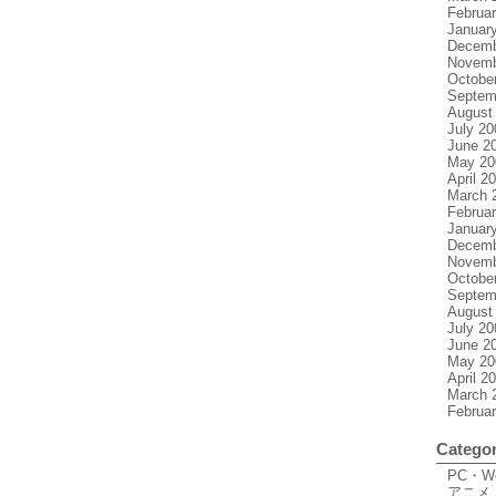
Februa
Januar
Decemb
Novemb
Octobe
Septem
August
July 20
June 2
May 20
April 2
March 
Februa
Januar
Decemb
Novemb
Octobe
Septem
August
July 20
June 2
May 20
April 2
March 
Februa
Categor
PC・
アニメ