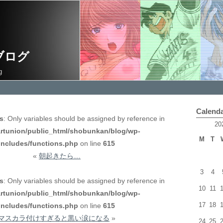
ブログ
g
Calend
ds
: Only variables should be assigned by reference in
20
rtunion/public_html/shobunkan/blog/wp-
M
T
includes/functions.php
on line
615
«
朝起きたら…
3
4
ds
: Only variables should be assigned by reference in
10
11
rtunion/public_html/shobunkan/blog/wp-
17
18
includes/functions.php
on line
615
マスカラ付けすぎると黒い涙になる
»
24
25