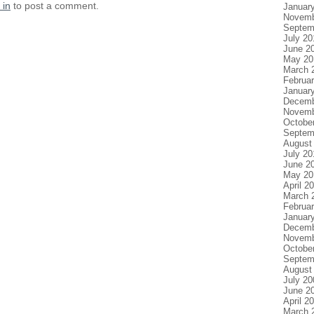
 in
to post a comment.
Januar
Novemb
Septem
July 20
June 2
May 20
March 
Februa
Januar
Decemb
Novemb
Octobe
Septem
August
July 20
June 2
May 20
April 2
March 
Februa
Januar
Decemb
Novemb
Octobe
Septem
August
July 20
June 2
April 2
March 