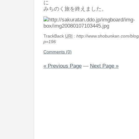
に
みちのく旅を終えました。
TrackBack
URI
:
http://www.shobunkan.com/blog
p=196
Comments (0)
« Previous Page
—
Next Page »