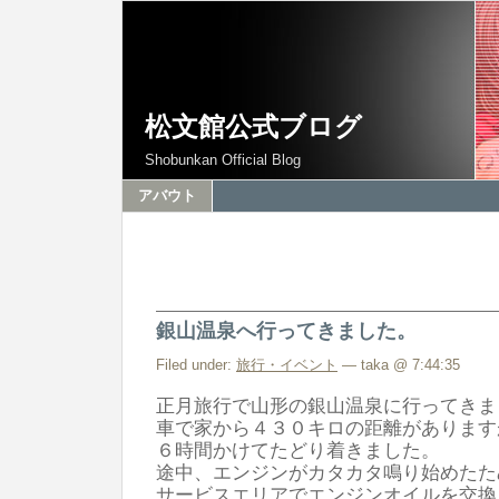
松文館公式ブログ
Shobunkan Official Blog
アバウト
銀山温泉へ行ってきました。
Filed under:
旅行・イベント
— taka @ 7:44:35
正月旅行で山形の銀山温泉に行ってきま
車で家から４３０キロの距離があります
６時間かけてたどり着きました。
途中、エンジンがカタカタ鳴り始めたた
サービスエリアでエンジンオイルを交換