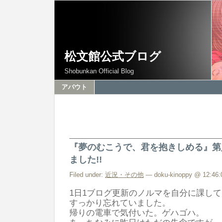
松文館公式ブログ
Shobunkan Official Blog
アバウト
『夢のむこうで、君を抱きしめる』第
ました!!
Filed under:
近況・その他
— doku-kinoppy @ 12:46:
1日1ブログ更新のノルマを自分に課し
すっかり忘れていました。
帰りの電車で気付いた。ゲハゴハ。