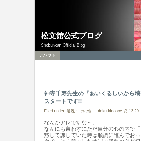
松文館公式ブログ
Shobunkan Official Blog
アバウト
神寺千寿先生の『あいくるしいから壊
スタートです!!
Filed under:
近況・その他
— doku-kinoppy @ 13:20:
なんかアレですな～。
なんにも言わずにただ自分の心の内で「
黙して課していた時は順調に進んでおっ