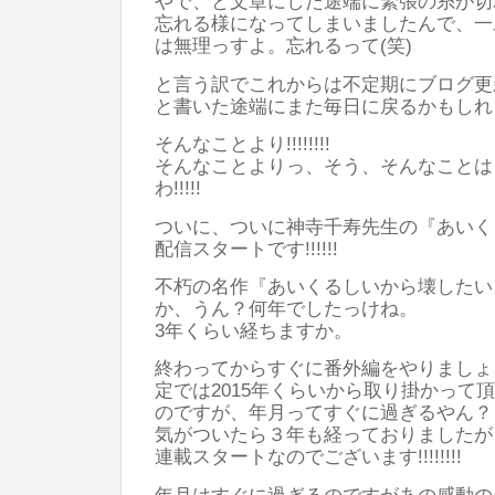
やで、と文章にした途端に緊張の糸が切
忘れる様になってしまいましたんで、一
は無理っすよ。忘れるって(笑)
と言う訳でこれからは不定期にブログ更
と書いた途端にまた毎日に戻るかもしれ
そんなことより!!!!!!!!
そんなことよりっ、そう、そんなことは
わ!!!!!
ついに、ついに神寺千寿先生の『あいく
配信スタートです!!!!!!
不朽の名作『あいくるしいから壊したい
か、うん？何年でしたっけね。
3年くらい経ちますか。
終わってからすぐに番外編をやりましょ
定では2015年くらいから取り掛かって
のですが、年月ってすぐに過ぎるやん？
気がついたら３年も経っておりましたが、つ
連載スタートなのでございます!!!!!!!!
年月はすぐに過ぎるのですがあの感動の