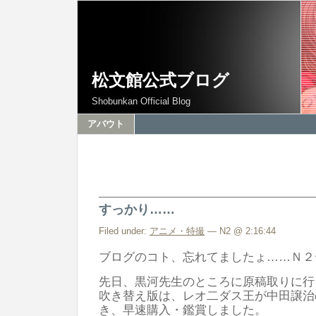
松文館公式ブログ
Shobunkan Official Blog
アバウト
すっかり……
Filed under:
アニメ・特撮
— N2 @ 2:16:44
ブログのコト、忘れてましたょ……Ｎ２
先日、黒河先生のところに原稿取りに行っ
吹き替え版は、レオ二ダス王が中田譲治
き、早速購入・鑑賞しました。