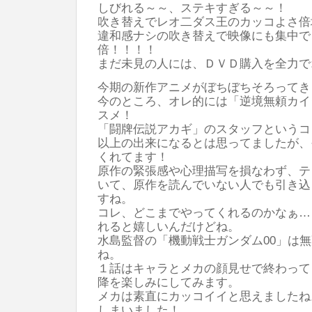
しびれる～～、ステキすぎる～～！
吹き替えでレオ二ダス王のカッコよさ倍
違和感ナシの吹き替えで映像にも集中で
倍！！！！
まだ未見の人には、ＤＶＤ購入を全力で
今期の新作アニメがぼちぼちそろってき
今のところ、オレ的には「逆境無頼カイ
スメ！
「闘牌伝説アカギ」のスタッフというコ
以上の出来になるとは思ってましたが、
くれてます！
原作の緊張感や心理描写を損なわず、テ
いて、原作を読んでいない人でも引き込
すね。
コレ、どこまでやってくれるのかなぁ…
れると嬉しいんだけどね。
水島監督の「機動戦士ガンダム00」は
ね。
１話はキャラとメカの顔見せで終わって
降を楽しみにしてみます。
メカは素直にカッコイイと思えましたね
しまいました！