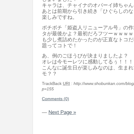
キャラは、チャイナのオパーイ姉ちゃん
あとは前期から引き続き「ひぐらしのな
楽しみですね。
ボチボチ「姫盗人リニューアル号」の作
タが最後かよ？最初だろフツーｗｗｗｗ
も少し煮詰めたかったのが正直なトコだ
題ってコトで！
あ、例のごほうびが決まりましたよ？
オレは今モーレツに感動してるぅ！！！
こんなに誕生日が楽しみなのは、生まれ
モ？？
TrackBack
URI
:
http://www.shobunkan.com/blog
p=155
Comments (0)
—
Next Page »