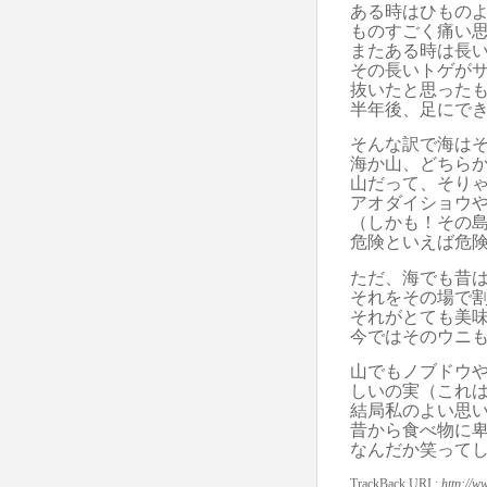
ある時はひもの
ものすごく痛い
またある時は長
その長いトゲが
抜いたと思った
半年後、足にで
そんな訳で海は
海か山、どちら
山だって、そり
アオダイショウ
（しかも！その
危険といえば危
ただ、海でも昔
それをその場で
それがとても美
今ではそのウニ
山でもノブドウ
しいの実（これ
結局私のよい思
昔から食べ物に
なんだか笑って
TrackBack
URI
:
http://