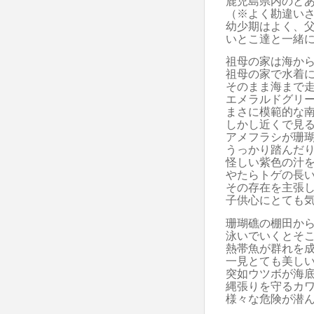
鹿児島県内のと
（※よく勘違い
幼少期はよく、
いとこ達と一緒
祖母の家は海か
祖母の家で水着
そのまま海まで
エメラルドグリ
まさに模範的な
しかし近くで見
アメフラシが珊
うっかり踏んだ
怪しい紫色の汁
やたらトゲの長
その存在を主張
子供心にとても
珊瑚礁の棚田か
泳いでいくとそ
熱帯魚が群れを
一見とても美し
突如ウツボが海
縄張りを守るカ
様々な危険が潜