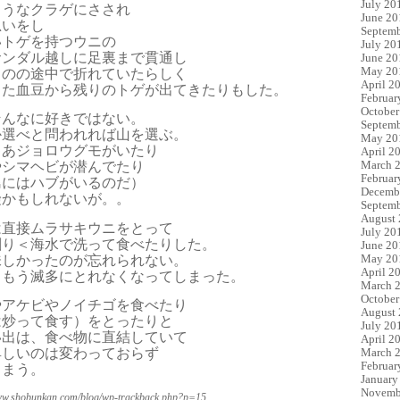
July 20
ようなクラゲにさされ
June 20
思いをし
Septemb
いトゲを持つウニの
July 20
サンダル越しに足裏まで貫通し
June 20
May 20
ものの途中で折れていたらしく
April 2
きた血豆から残りのトゲが出てきたりもした。
Februar
October
そんなに好きではない。
Septemb
か選べと問われれば山を選ぶ。
May 20
ゃあジョロウグモがいたり
April 2
March 
やシマヘビが潜んでたり
Februar
島にはハブがいるのだ）
Decemb
険かもしれないが。。
Septemb
August
は直接ムラサキウニをとって
July 20
割り＜海水で洗って食べたりした。
June 20
May 20
味しかったのが忘れられない。
April 2
ももう滅多にとれなくなってしまった。
March 
October
やアケビやノイチゴを食べたり
August
は炒って食す）をとったりと
July 20
い出は、食べ物に直結していて
April 2
March 
卑しいのは変わっておらず
Februar
しまう。
January
Novemb
www.shobunkan.com/blog/wp-trackback.php?p=15