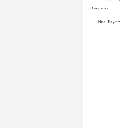
Comments (0)
—
Next Page »