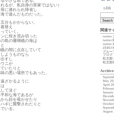
ある小さな島である。
されるが、私自身の実家ではない）
« Feb
父母に連れられ帰省し
に海で遊んだものだった。
ら五分もかからない。
に着替え
関連サ
走っていく。
ーンに煌き澄み切った
twitt
twitte
南の島の珊瑚礁の海は
twitt
ると
ZERO-
瑚礁の間に点在していて
グルー
りしようものなら
ブログ
松文館 
を出すし
松文館
いウニが
していたりと
Archive
気味の悪い場所でもあった。
Septemb
ら遠ざかるように
May 20
April 2
こは
Februar
成して泳ぐ
January
い平和な海であるが
Decemb
底から顔を覗かせたり
Novemb
ワハギに襲撃されたりと
October
Septemb
んでいる。
August