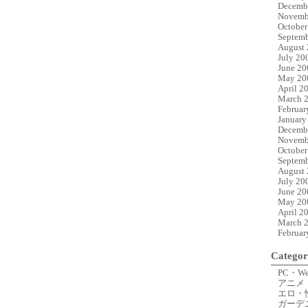
Decemb
Novemb
October
Septemb
August
July 20
June 20
May 20
April 2
March 
Februar
January
Decemb
Novemb
October
Septemb
August
July 20
June 20
May 20
April 2
March 
Februar
Categor
PC・W
アニメ
エロ・
ガーデ