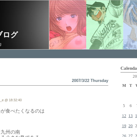
ブログ
g
Calenda
20
2007/3/22 Thursday
M
T
_e @ 18:32:40
5
6
めが食べたくなるのは
12
13
？
19
20
は九州の南
26
27