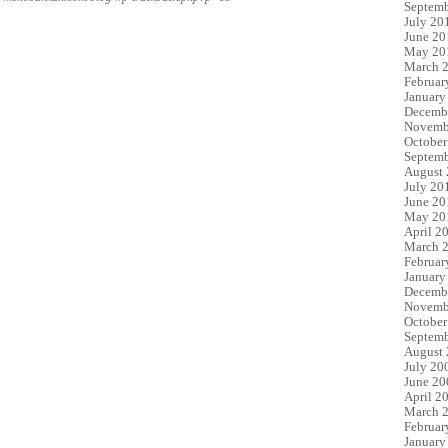
Septemb
July 20
June 20
May 20
March 
Februar
January
Decemb
Novemb
October
Septemb
August
July 20
June 20
May 20
April 2
March 
Februar
January
Decemb
Novemb
October
Septemb
August
July 20
June 20
April 2
March 
Februar
January