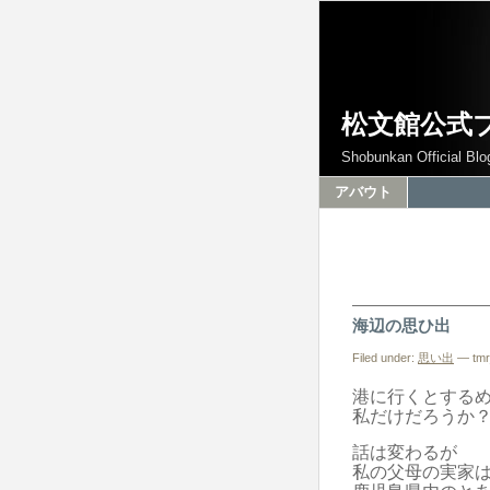
松文館公式
Shobunkan Official Blo
アバウト
海辺の思ひ出
Filed under:
思い出
— tmr
港に行くとする
私だけだろうか
話は変わるが
私の父母の実家