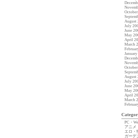
Decemb
Novemb
October
Septemb
August
July 20
June 20
May 20
April 2
March 
Februar
January
Decemb
Novemb
October
Septemb
August
July 20
June 20
May 20
April 2
March 
Februar
Categor
PC・W
アニメ
エロ・
ガーデ