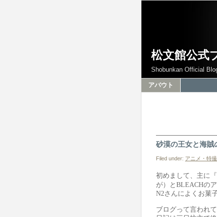
松文館公式
Shobunkan Official Blo
アバウト
砂漠の王女と海賊
Filed under:
アニメ・特撮
初めまして、主に『
が）と
BLEACH
のア
N2
さんによくお菓
ブログって言われて