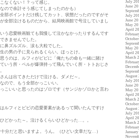
July 20
こなくない！？って感じ。
June 20
なので余計そう感じてしまったのかも）
Septemb
全部ポイントだけ残してカット、状態だったのですがそ
July 20
June 20
が全部泣けるものだから、結局映画館で号泣していまし
May 20
April 2
いう恋愛映画観ても我慢して泣かなかったりするんです
Februar
October
できませんでした。
Septemb
に鼻ズルズル、涙も大粒でした。
May 20
生の男の子に見られるくらい。ほっとけ。
April 2
March 
思うのは、ルフィがビビに「俺たちの命も一緒に賭け
Februar
ていう所・ペルが爆弾持って飛んでいく所・トトおじさ
Decemb
。
Septemb
August
さんは出てきただけで泣ける。ダメだ～。
July 20
なので、もう全部かっこいい。
June 20
っこいいと思ったのはゾロです（サンジかゾロかと言わ
May 20
April 2
March 
October
はルフィとビビの恋愛要素があるって聞いたんですけ
August
July 20
April 2
ひどかった～。泣けるくらいひどかった…。。
March 
Februar
で十分だと思いますよ。うん。
（ひどい文章だな…）
January
Novemb