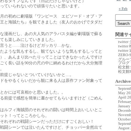
わるタイプなんです（日記だけじゃないけど）
っていられないので頑張りたいと思います。
« Feb
月の初めに劇場版『ワンピース エピソード・オブ・ア
王と海賊たち』を観てきました（友人のおかげでタダだ
な漫画だし、あの大人気のアラバスタ編が劇場版で蘇る
関連サ
ても楽しみにしていきました。
twitt
言うと……泣けるけどガッカリ…かな。
twitte
twitt
たような気もするし、観てないような気もするしってと
ZERO-
）、あんまり比べたりってことはできなかったんですけ
グルー
ブログ
ごく長い話を
90
分の尺の中に納めるわけだから大分無理
松文館 
。
松文館
前提じゃないとついていけないかと…。
ドをやるくらいだから観に来る人は原作ファン対象って
Archive
Septemb
とかには可哀相かと思いました。。
May 20
April 2
る前提で感想を簡単に書かせてもらいますけど（ごめん
Februar
January
はルフィ海賊団のそれぞれの闘いは時間上おいしいとこ
Decemb
Novemb
ット！ってところかしら。
October
それぞれの戦闘シーンだっただけにすごくおしい！
Septemb
戦闘シーンでは泣いたんですけど、チョッパー全然出て
August