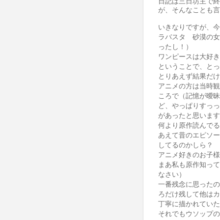
日記は三日坊主で終
が、そんなことも言
いきなりですが、今
ラバスタ 砂漠の女
ったし！）
ワンピースは大好き
ということで、とっ
とりあえず結果だけ
アニメの方は当時観
ころで（記憶が曖昧
ど、やっぱりすっっ
があったと思います
何より原作読んでる
あえて昔のエピソー
してるのかしら？
アニメ好きのお子様
まあ私も原作知って
なさい）
一番残念に思ったの
ろだけ残して他はカ
丁寧に描かれていた
それでもウソップの