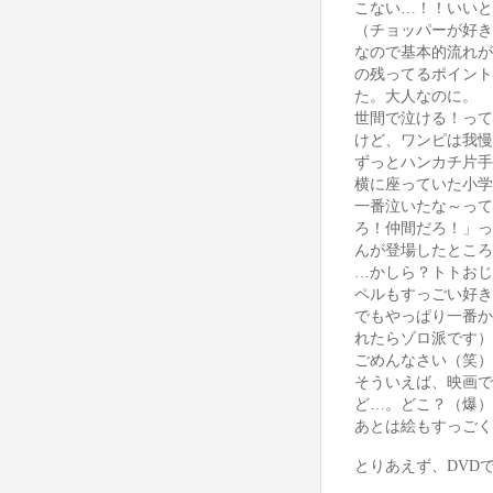
こない…！！いいと
（チョッパーが好き
なので基本的流れが
の残ってるポイント
た。大人なのに。
世間で泣ける！って
けど、ワンピは我慢
ずっとハンカチ片手
横に座っていた小学
一番泣いたな～って
ろ！仲間だろ！」っ
んが登場したところ
…かしら？トトおじ
ペルもすっごい好き
でもやっぱり一番か
れたらゾロ派です）
ごめんなさい（笑）
そういえば、映画で
ど…。どこ？（爆）
あとは絵もすっごく
とりあえず、
DVD