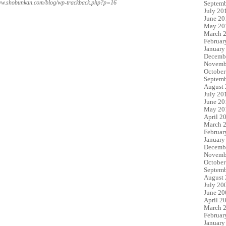
www.shobunkan.com/blog/wp-trackback.php?p=16
Septemb
July 20
June 20
May 20
March 
Februar
January
Decemb
Novemb
October
Septemb
August
July 20
June 20
May 20
April 2
March 
Februar
January
Decemb
Novemb
October
Septemb
August
July 20
June 20
April 2
March 
Februar
January