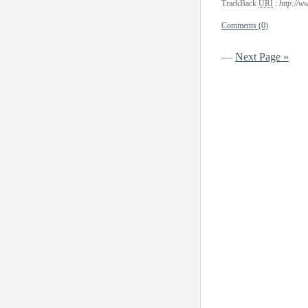
TrackBack
URI
:
http://
Comments (0)
—
Next Page »