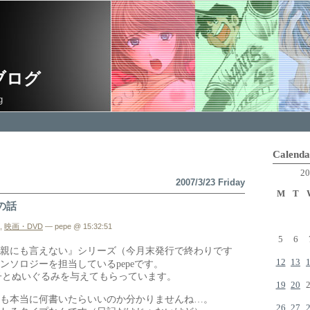
ブログ
g
Calenda
20
2007/3/23 Friday
M
T
の話
,
映画・DVD
— pepe @ 15:32:51
5
6
親にも言えない』シリーズ（今月末発行で終わりです
12
13
ンソロジーを担当している
pepe
です。
子とぬいぐるみを与えてもらっています。
19
20
も本当に何書いたらいいのか分かりませんね…。
26
27