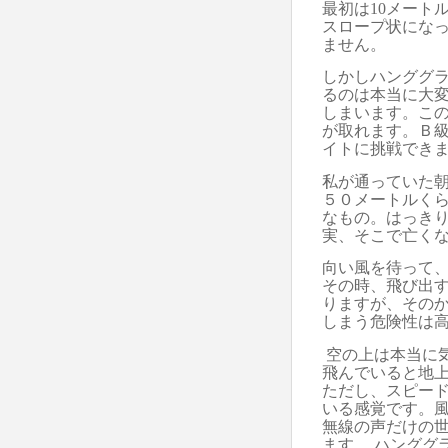
最初は
10
メート
スロープ状にな
ません。
しかしハンググ
るのは
本当に
大
しまいます。
こ
が取れます。
Ｂ
イトに挑戦でき
私が通っていた
５０メートル
く
なもの。はっき
実、そこで亡く
向い風を待って
その時、飛び出
りますが、その
しまう危険性は
空の上は本当に
飛んでいると地
ただし、スピー
いる感覚です。
無線の声だけの
ます。
ハンググ