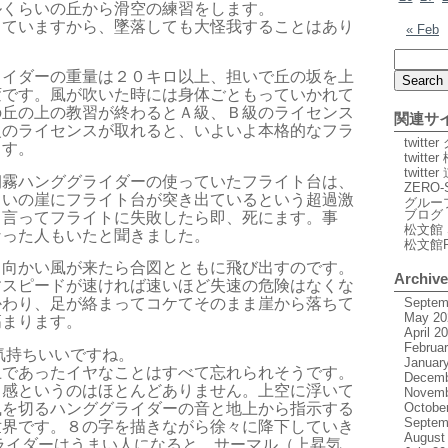
ルくらいの丘から滑空の練習をします。
っていますから、墜落しても大怪我することはあり
« Feb
ライダーの重量は２０キロ以上、担いで丘の坂を上
変です。
風が吹いた時には身体ごともっていかれて
の丘の上の教習が終わるとＡ級、Ｂ級のライセンス
関連サ
級のライセンスが取れると、いよいよ本格的なフラ
twitt
ます。
twitte
twitt
朝霧ハンググライダーの使っていたフライト台は、
ZERO-
らいの崖にフライト台が突き出ているという超過激
グルー
ブログ
り言って
フライトに失敗したら即、死にます。事
松文館 
なった人もいたと聞きました。
松文館
、向かい風が来たら合図とともに飛び出すのです。
Archiv
す
スピードが速ければ速いほど失速の危険はなくな
Septem
かわり、足が絡まって
コケてそのまま崖から落ちて
May 20
高まります。
April 2
Februa
気持ちいいですね。
Januar
上であったイヤなことはすべて忘れられそうです。
Decemb
ド感というのはほとんどありません。上空に浮いて
Novemb
風を切るハンググライダーの音と地上から指示する
Octobe
Septem
世界です。
８の字を描きながら徐々に降下していき
August
ライダーはうまい人になると、サーマル（上昇気