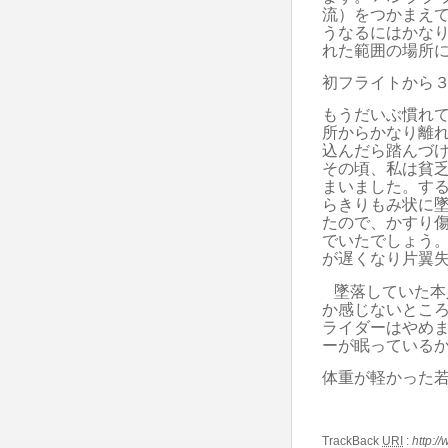
流）をつかまえ
うなるにはかな
れた範囲の場所
初フライトから
もうだいぶ慣れ
所からかなり離
込んだら踏んづ
その頃、私は貧
まいました。す
らきりもみ状に
たので、かすり
でいたでしょう
が遅くなり片翼
墜落していた本
か感じないとこ
ライダーはやめ
ーが眠っている
体重が軽かった
TrackBack
URI
:
http:/