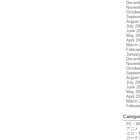
Decemb
Novemb
Octobe
Septem
August
July 20
June 2
May 20
April 2
March 
Februa
Januar
Decemb
Novemb
Octobe
Septem
August
July 20
June 2
May 20
April 2
March 
Februa
Categor
PC・
アニメ
エロ・
ガーデ