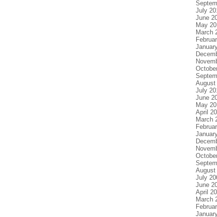
Septem
July 20
June 2
May 20
March 
Februa
Januar
Decemb
Novemb
Octobe
Septem
August
July 20
June 2
May 20
April 2
March 
Februa
Januar
Decemb
Novemb
Octobe
Septem
August
July 20
June 2
April 2
March 
Februa
Januar