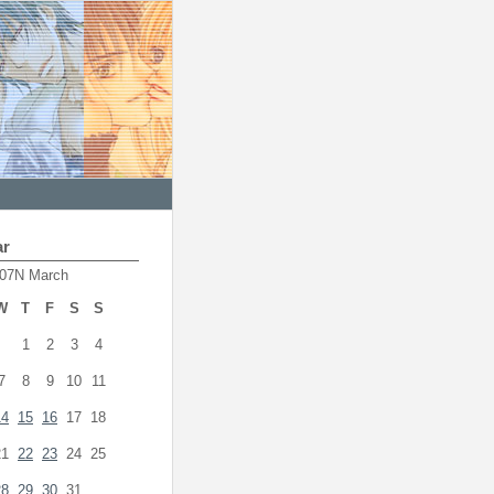
ar
07N March
W
T
F
S
S
1
2
3
4
7
8
9
10
11
14
15
16
17
18
21
22
23
24
25
28
29
30
31