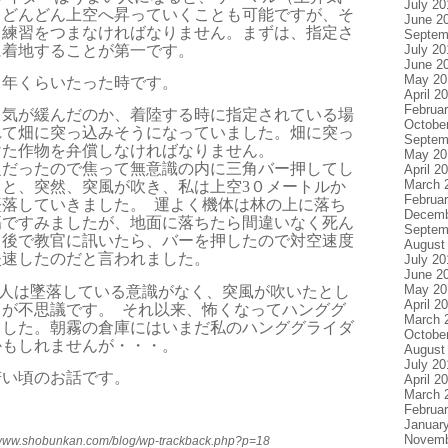
July 20
てどんどん上空へ
昇っていくことも可能ですが、そ
June 2
り練習をつまなければなりません。
まずは、指定さ
Septem
に着地することが第一です。
July 20
June 2
May 20
３年くらいたった時です。
April 2
Februa
て気が緩んだのか、着陸する時に指定されている場
Octobe
れて
畑に突っ込みそうになっていました。畑に突っ
Septem
けた作物を弁償しなければ
なりません。
May 20
乏だったので焦って
無意識の内に三角バー押してし
April 2
March 
ると、突然、突風が吹き、私は上空
3
０メートルか
Februa
墜落していきました。
運よく機体は林の上に落ち
Decemb
傷ですみましたが、地面に落ちたら間違いなく死ん
Septem
。後で教官に訊いたら、バーを押したので対空速度
August
失速したのだと言われました。
July 20
June 2
May 20
人は墜落している意識がなく、突風が吹いたとし
April 2
ろが不思議です。
それ以来、怖くなってハンググ
March 
ました。朝霧の倉庫にはいまだ私のハンググライダ
Octobe
かもしれませんが・・・。
August
July 20
若い頃のお話です。
April 2
March 
Februa
Januar
Novemb
/www.shobunkan.com/blog/wp-trackback.php?p=18