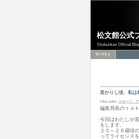
松文館公式
Shobunkan Official Blo
アバウト
若かりし頃、私は
Filed under:
スポーツ・ア
編集局長のｔａ
今回はわたしが
をします。
２５～２６歳頃
って
ライセンス