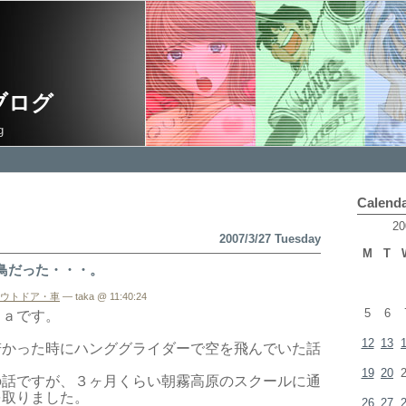
ブログ
g
Calend
20
2007/3/27 Tuesday
M
T
鳥だった・・・。
ウトドア・車
— taka @ 11:40:24
5
6
ｋａです。
12
13
若かった時にハンググライダーで空を飛んでいた話
19
20
の話ですが、３ヶ月くらい朝霧高原のスクールに通
を取りました。
26
27