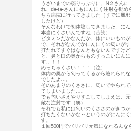
うざいまでの弱りっぷりに、N２さんに
れ、da-ta-さんにもにんにく注射を勧
ちら病院に行ってきました（すでに風邪
したけど）
そんなわけで初体験してきました。にん
本当にくさいんですね（苦笑）
ビタミンだかなんだか、体にいいものが
で、それがなんでかにんにくの匂いがす
打たれてすぐはなんともないんですけど
と、鼻と口の奥からものすっごいにんに
す…！！
めっちゃくさい！！！（泣）
体内の奥から匂ってくるから逃れられな
でしたよ…。
そのあまりのくささに、匂いでやられて
てしまいました…。
でも匂いさえやりすごしてしまえば、元
敵な注射です（笑）
それでも私には匂いのくささのがきつか
打ちたくないかな～というのがにんにく
す。
１回500円でバリバリ元気になれるんな