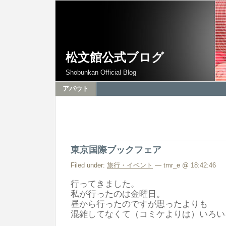
松文館公式ブログ
Shobunkan Official Blog
アバウト
東京国際ブックフェア
Filed under:
旅行・イベント
— tmr_e @ 18:42:46
行ってきました。
私が行ったのは金曜日。
昼から行ったのですが思ったよりも
混雑してなくて（コミケよりは）いろい