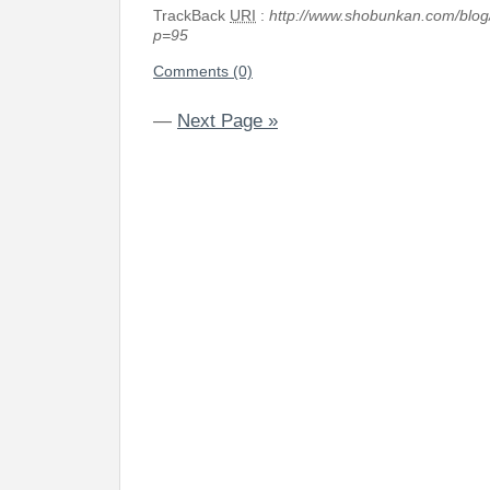
TrackBack
URI
:
http://www.shobunkan.com/blog
p=95
Comments (0)
—
Next Page »