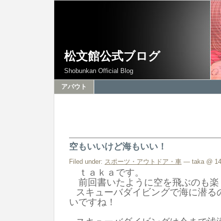
松文館公式ブログ
Shobunkan Official Blog
アバウト
空もいいけど海もいい！
Filed under:
スポーツ・アウトドア・車
— taka @ 14
ｔａｋａです。
前回書いたように空を飛ぶのも楽
スキューバダイビングで海に潜る
いですね！