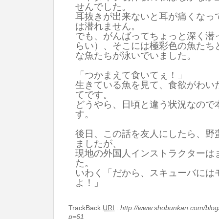
せんでした。
耳抜きが出来ないと耳が痛くなっ
は潜れません。
でも、がんばってちょっと深く潜っ
らい）、そこには極彩色の魚たち
な魚たちが泳いでいました。
「つかまえて食いてぇ！」
生きている魚を見て、食欲がわい
てです。
どうやら、日頃と違う状況なので
す。
後日、この話を友人にしたら、野
ましたが、
現地の外国人インストラクターは
た。
いわく「だから、スキューバには
よ！」
TrackBack
URI
:
http://www.shobunkan.com/blog
p=61