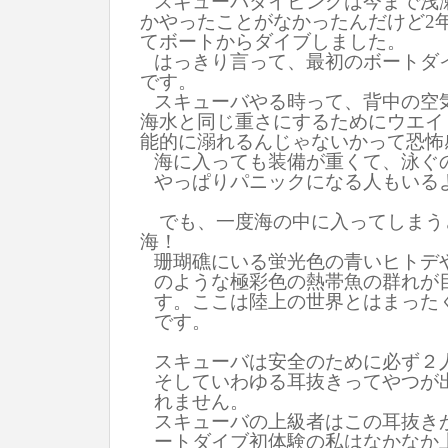
スキューバダイビングは今まで浅
かやったことがなかったんだけど
2
てボートからダイブしました。
はっきり言って、最初のボートダ
です。
スキューバやる時って、背中の空
海水と同じ重さにするために
ウエイ
能的に溺れるんじゃないかって恐怖
海に入っても装備が重くて、泳ぐ
やっぱりパニックになる人もいる
でも、一度海の中に入ってしまう
海！
珊瑚礁にいる蛍光色の青いヒトデ
のような極彩色の熱帯魚の群れが
す。ここは陸上の世界とはまった
です。
スキューバは安全のために必ず２
そしていわゆる耳抜きってやつが
れません。
スキューバの上級者はこの耳抜き
ートダイブ初体験の私は
なかなか