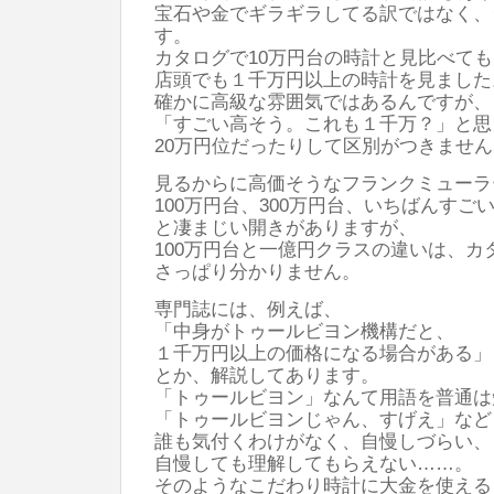
宝石や金でギラギラしてる訳ではなく、
す。
カタログで10万円台の時計と見比べて
店頭でも１千万円以上の時計を見ました
確かに高級な雰囲気ではあるんですが、
「すごい高そう。これも１千万？」と思
20万円位だったりして区別がつきません
見るからに高価そうなフランクミューラ
100万円台、300万円台、いちばんすご
と凄まじい開きがありますが、
100万円台と一億円クラスの違いは、カ
さっぱり分かりません。
専門誌には、例えば、
「中身がトゥールビヨン機構だと、
１千万円以上の価格になる場合がある」
とか、解説してあります。
「トゥールビヨン」なんて用語を普通は
「トゥールビヨンじゃん、すげえ」など
誰も気付くわけがなく、自慢しづらい、
自慢しても理解してもらえない……。
そのようなこだわり時計に大金を使える