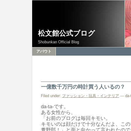
松文館公式ブログ
Shobunkan Official Blog
アバウト
一億数千万円の時計買う人いるの？
Filed under:
ファッション・玩具・インテリア
— da-t
da-ta-です。
ある女性から、
「お前のブログは毎回キモい。
キモいのは顔だけで十分なんだよ、この
糞野郎！」と面と向かって言われたので